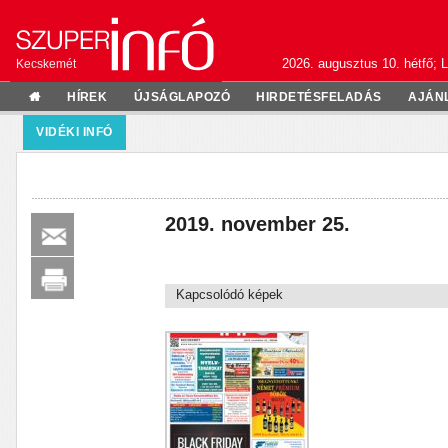
2026. augusztus 10. hétfő; L
Kecskemét
HÍREK
ÚJSÁGLAPOZÓ
HIRDETÉSFELADÁS
AJÁN
VIDÉKI INFÓ
2019. november 25.
Kapcsolódó képek