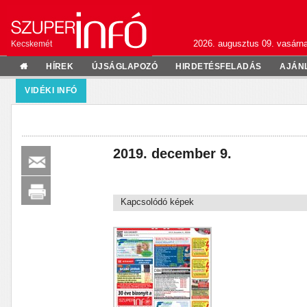
2026. augusztus 09. vasárn
Kecskemét
HÍREK
ÚJSÁGLAPOZÓ
HIRDETÉSFELADÁS
AJÁN
VIDÉKI INFÓ
2019. december 9.
Kapcsolódó képek