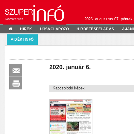
2026. augusztus 07. péntek;
Kecskemét
HÍREK
ÚJSÁGLAPOZÓ
HIRDETÉSFELADÁS
AJÁN
VIDÉKI INFÓ
2020. január 6.
Kapcsolódó képek