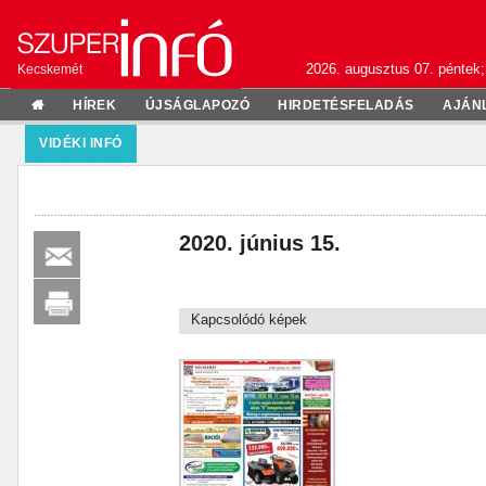
2026. augusztus 07. péntek;
Kecskemét
HÍREK
ÚJSÁGLAPOZÓ
HIRDETÉSFELADÁS
AJÁN
VIDÉKI INFÓ
2020. június 15.
Kapcsolódó képek