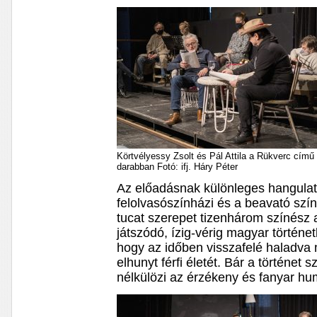
Körtvélyessy Zsolt és Pál Attila a Rükverc című
darabban Fotó: ifj. Háry Péter
Az előadásnak különleges hangulat
felolvasószínházi és a beavató szí
tucat szerepet tizenhárom színész 
játszódó, ízig-vérig magyar történ
hogy az időben visszafelé haladva 
elhunyt férfi életét. Bár a történe
nélkülözi az érzékeny és fanyar hu