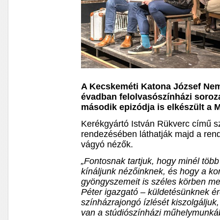
A Kecskeméti Katona József Nemz
évadban felolvasószínházi soroza
második epizódja is elkészült a 
Kerékgyártó István Rükverc című s
rendezésében láthatják majd a ren
vágyó nézők.
„Fontosnak tartjuk, hogy minél több 
kínáljunk nézőinknek, és hogy a ko
gyöngyszemeit is széles körben m
Péter igazgató – küldetésünknek é
színházrajongó ízlését kiszolgáljuk,
van a stúdiószínházi műhelymunkábó