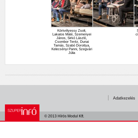
Körtvélyessy Zsolt,
Lakatos Máté, Szemenyei
c
János, Sirkó László,
Csombor Teréz, Dunai
Tamás, Szabó Dorottya,
Kelecsényi Panni, Szegvári
Júlia
Adatkezelés
© 2013 Hírös Modul Kft.