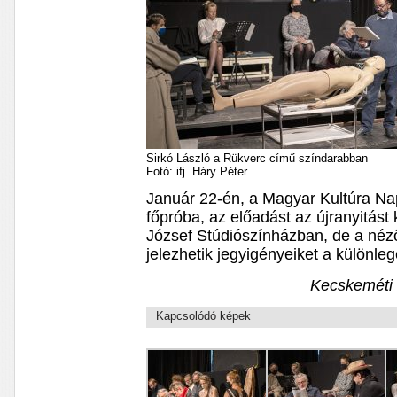
Sirkó László a Rükverc című színdarabban
Fotó: ifj. Háry Péter
Január 22-én, a Magyar Kultúra Napj
főpróba, az előadást az újranyitást
József Stúdiószínházban, de a néz
jelezhetik jegyigényeiket a különle
Kecskeméti 
Kapcsolódó képek