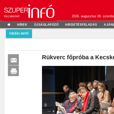
2026. augusztus 08. szomba
Kecskemét
HÍREK
ÚJSÁGLAPOZÓ
HIRDETÉSFELADÁS
AJÁN
VIDÉKI INFÓ
Rükverc főpróba a Kecsk