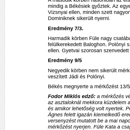
A második körben hasonlóan az els
mindig a Békésiek győztek. Az egye
Vizsnyai ellen, minden szett nagyon
Dominiknek sikerült nyerni.
Eredmény 7/3.
Harmadik körben Füle nagy csatába
felülkerekedett Baloghon. Polónyi s
ellen. Gyetvai szorosan szenvedett
Eredmény 9/5
Negyedik körben nem sikerült mérkő
veszített Jádi és Polónyi.
Békés megnyerte a mérkőzést 13/5
Fodor Miklós edző:
a mérkőzés v
az asztaloknál mekkora küzdelem ala
és amikor lehetőség volt nyertek. 
Ágnes felett igazán kiemelkedő er
versenyzést mutatott be a mai napo
mérkőzést nyerjen. Füle Kata a cs