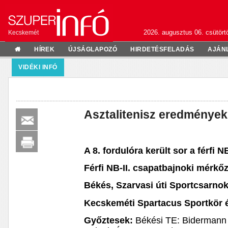
2026. augusztus 06. csütörtö
Kecskemét
HÍREK
ÚJSÁGLAPOZÓ
HIRDETÉSFELADÁS
AJÁN
VIDÉKI INFÓ
Asztalitenisz eredmények
A 8. fordulóra került sor a férfi N
Férfi NB-II. csapatbajnoki mérkőz
Békés, Szarvasi úti Sportcsarno
Kecskeméti Spartacus Sportkör 
Győztesek:
Békési TE: Bidermann 