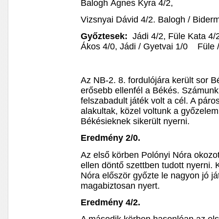
Balogh Ágnes Kyra 4/2,
Vizsnyai Dávid 4/2. Balogh / Biderm
Győztesek:
Jádi 4/2, Füle Kata 4/
Ákos 4/0, Jádi / Gyetvai 1/0 Füle 
Az NB-2. 8. fordulójára került sor
erősebb ellenfél a Békés. Számunkra
felszabadult játék volt a cél. A pár
alakultak, közel voltunk a győzele
Békésieknek sikerült nyerni.
Eredmény 2/0.
Az első körben Polónyi Nóra okozo
ellen döntő szettben tudott nyerni
Nóra először győzte le nagyon jó já
magabiztosan nyert.
Eredmény 4/2.