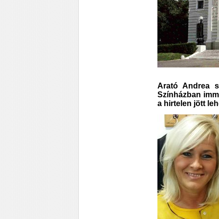
Arató Andrea s
Színházban immá
a hirtelen jött le