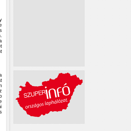
y
e
s
.
a
t
t
a
t
m
z
p
e
i
s