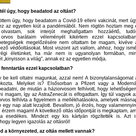
ttél úgy, hogy beadatod az oltást?
töttem úgy, hogy beadatom a Covid-19 elleni vakcinát, mert úg
ez az egyetlen kiút a pandémiából. Nem rögtön hoztam meg 
 olvastam, sok interjút meghallgattam hozzáértő, tudó
 orvos barátaim véleményét kikértem ezzel kapcsolatban
etegségek megelőzésére nem oltattam be magam, kivéve 
lező védőoltásokat. Most viszont azt vallom, ahhoz, hogy ismé
régi életünket, ha már nem is ugyanolyan formában, min
t „kinyisson a világ”, annak ez az egyetlen módja.
 fenntartás ezzel kapcsolatban?
gy be kell oltatni magunkat, azzal nem! A bizonytalanságomat 
 okozta. Melyiket is? Elsősorban a Pfizert vagy a Moderná
beadatni, de miután a háziorvosom felhívott, hogy lehetősége
ni magam, így az AstraZenecát is elfogadtam. Így túl vagyok a
 orvos felhívta a figyelmem a mellékhatásokra, amelyek másna
de egy nap alatt lezajlott. Bevallom, jó érzés, hogy valamennyir
 érzem magam! A következő oltás időpontját is megkaptam, am
 esedékes. Mindezt egy kis kártyán rögzítették is. Azt i
hogy legyen igazolás az oltásról!
d a környezeted, az oltás mellett vannak?