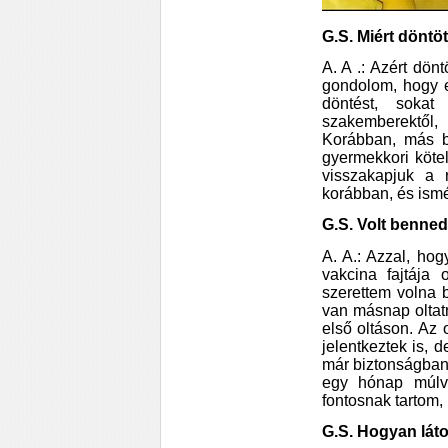
G.S. Miért döntö
A. A .: Azért dön
gondolom, hogy 
döntést, sokat
szakemberektől,
Korábban, más b
gyermekkori köte
visszakapjuk a 
korábban, és ismé
G.S. Volt benned
A. A.: Azzal, ho
vakcina fajtája
szerettem volna 
van másnap oltat
első oltáson. Az
jelentkeztek is, 
már biztonságban
egy hónap múlva
fontosnak tartom, 
G.S. Hogyan láto