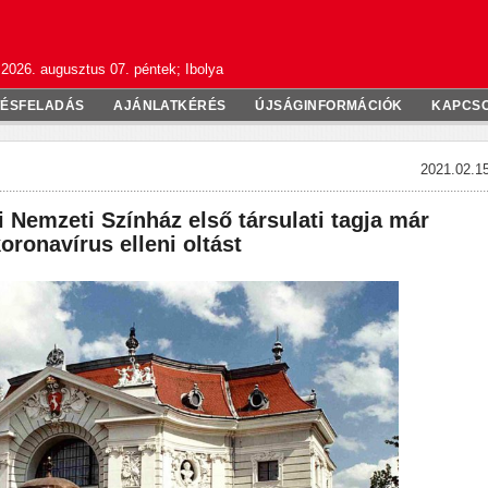
2026. augusztus 07. péntek; Ibolya
TÉSFELADÁS
AJÁNLATKÉRÉS
ÚJSÁGINFORMÁCIÓK
KAPCS
2021.02.15
 Nemzeti Színház első társulati tagja már
ronavírus elleni oltást