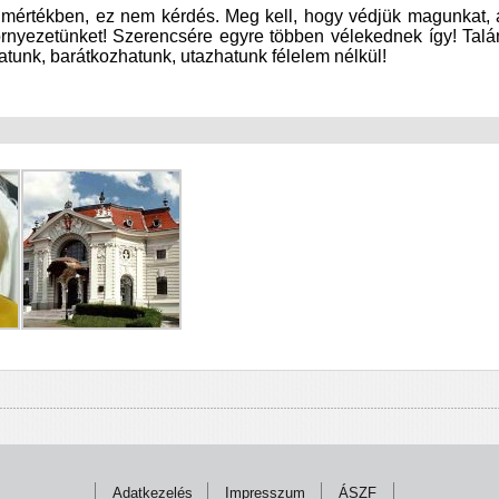
es mértékben, ez nem kérdés. Meg kell, hogy védjük magunkat, 
örnyezetünket! Szerencsére egyre többen vélekednek így! Talá
atunk, barátkozhatunk, utazhatunk félelem nélkül!
Adatkezelés
Impresszum
ÁSZF