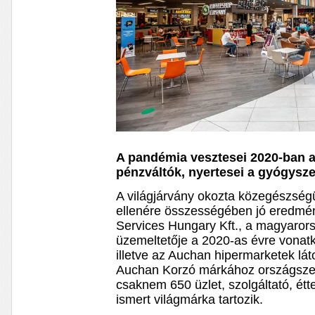
A pandémia vesztesei 2020-ban a
pénzváltók, nyertesei a gyógysze
A világjárvány okozta közegészség
ellenére összességében jó eredmé
Services Hungary Kft., a magyaror
üzemeltetője a 2020-as évre vonatk
illetve az Auchan hipermarketek lát
Auchan Korzó márkához országsze
csaknem 650 üzlet, szolgáltató, ét
ismert világmárka tartozik.