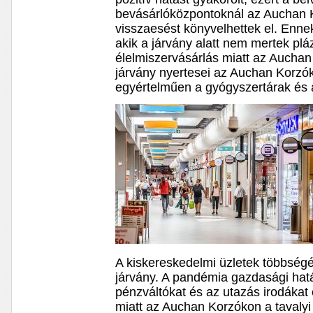
bevásárlóközpontoknál az Auchan K
visszaesést könyvelhettek el. Enne
akik a járvány alatt nem mertek pl
élelmiszervásárlás miatt az Auchan 
járvány nyertesei az Auchan Korzók
egyértelműen a gyógyszertárak és a
A kiskereskedelmi üzletek többsé
járvány. A pandémia gazdasági hat
pénzváltókat és az utazás irodákat 
miatt az Auchan Korzókon a tavaly