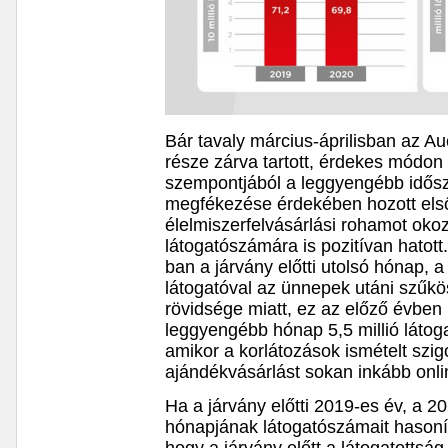
Bár tavaly március-áprilisban az A
része zárva tartott, érdekes módon
szempontjából a leggyengébb idősz
megfékezése érdekében hozott első
élelmiszerfelvásárlási rohamot oko
látogatószámára is pozitívan hatot
ban a járvány előtti utolsó hónap, a 
látogatóval az ünnepek utáni szűk
rövidsége miatt, ez az előző évben 
leggyengébb hónap 5,5 millió látog
amikor a korlátozások ismételt szig
ajándékvásárlást sokan inkább onlin
Ha a járvány előtti 2019-es év, a 202
hónapjának látogatószámait hasonít