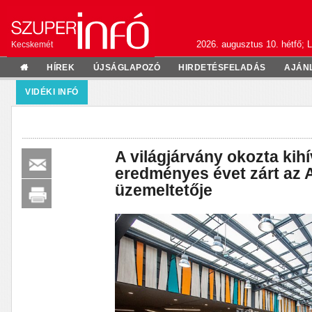
2026. augusztus 10. hétfő; L
Kecskemét
HÍREK
ÚJSÁGLAPOZÓ
HIRDETÉSFELADÁS
AJÁN
VIDÉKI INFÓ
A világjárvány okozta kih
eredményes évet zárt az
üzemeltetője