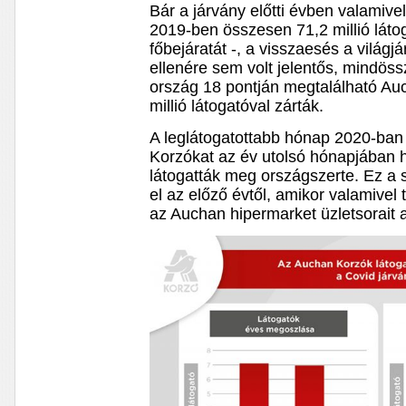
Bár a járvány előtti évben valamive
2019-ben összesen 71,2 millió láto
főbejáratát -, a visszaesés a világ
ellenére sem volt jelentős, mindöss
ország 18 pontján megtalálható Au
millió látogatóval zárták.
A leglátogatottabb hónap 2020-ban
Korzókat az év utolsó hónapjában h
látogatták meg országszerte. Ez 
el az előző évtől, amikor valamivel 
az Auchan hipermarket üzletsorait