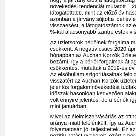
hogy a járvány előtt a látogatotts
növekedési tendenciát mutatott – 2
látogatottabb, mint az előző év ha
azonban a járvány sújtotta idei év 
visszaesést, a látogatószámok az e
%-kal alacsonyabb szintre estek vi
Az üzletsorok bérlőinek forgalma m
csökkent. A negatív csúcs 2020 ápr
hónapban az Auchan Korzók üzletei
bezárni, így a bérlői forgalmak át
csökkentést mutattak a 2019-es év
Az elsőhullám szigorításainak felol
visszatért az Auchan Korzók üzlet
jelentős forgalomnövekedést tudtak 
időszak hasonlóan kedvezően alaku
volt ennyire jelentős, de a bérlők így
mint januárban.
Mivel az élelmiszervásárlás az ot
aránya miatt felélénkült, így az A
folyamatosan jól teljesítettek. Ez a
pozitív hatást gyakorolt, ezért a be