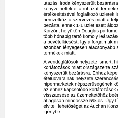
utazási iroda kényszerült bezárás
könyvelhettek el a ruházati termék
értékesítésével foglalkozó üzletek
nemzetközi átszervezés miatt a tel
bezárta, ennek 1-1 üzlet esett áld
Korzón, helyükön Douglas parfüméri
több hónapig tartó komoly leárazás
a bevételkiesést, így a forgalmuk
azonban lényegesen alacsonyabb a l
termékek miatt.
A vendéglátósok helyzete ismert, h
korlátozások miatt országszerte s
kényszerült bezárásra. Ehhez képe
ételudvarainak helyzete szerencsé
hipermarketek népszerűségének kö
az ehhez kapcsolódó korlátozások 
visszaesése az üzemeltetőhöz beér
átlagosan mindössze 5%-os. Úgy tűn
elviteli lehetőséget az Auchan Korz
igénybe.