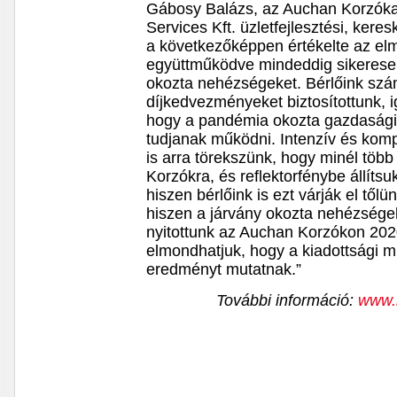
Gábosy Balázs, az Auchan Korzók
Services Kft. üzletfejlesztési, kere
a következőképpen értékelte az elmú
együttműködve mindeddig sikerese
okozta nehézségeket. Bérlőink szá
díjkedvezményeket biztosítottunk, 
hogy a pandémia okozta gazdasági 
tudjanak működni. Intenzív és kom
is arra törekszünk, hogy minél töb
Korzókra, és reflektorfénybe állíts
hiszen bérlőink is ezt várják el tőlü
hiszen a járvány okozta nehézségek
nyitottunk az Auchan Korzókon 2020
elmondhatjuk, hogy a kiadottsági m
eredményt mutatnak.”
További információ:
www.