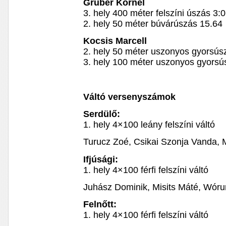
Gruber Kornél
3. hely 400 méter felszíni úszás 3:
2. hely 50 méter búvárúszás 15.64
Kocsis Marcell
2. hely 50 méter uszonyos gyorsús
3. hely 100 méter uszonyos gyorsú
Váltó versenyszámok
Serdülő:
1. hely 4×100 leány felszíni váltó
Turucz Zoé, Csikai Szonja Vanda, 
Ifjúsági:
1. hely 4×100 férfi felszíni váltó
Juhász Dominik, Misits Máté, Wór
Felnőtt:
1. hely 4×100 férfi felszíni váltó