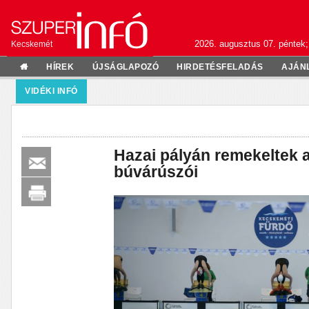
2026. augusztus 07. péntek;
Kecskemét
HÍREK
ÚJSÁGLAPOZÓ
HIRDETÉSFELADÁS
AJÁN
VIDÉKI INFÓ
Hazai pályán remekeltek
búvárúszói