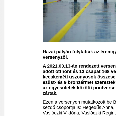
Hazai pályán folytatták az érem
versenyzői.
A 2021.03.13-án rendezett verse
adott otthont és 13 csapat 168 ver
kecskeméti uszonyosok összesen 
ezüst- és 9 bronzérmet szereztek,
az egyesületek közötti pontverse
zártak.
Ezen a versenyen mutatkozott be B
kezdő csoportja is: Hegedűs Anna
Vaslóczki Viktória, Vaslóczki Regi