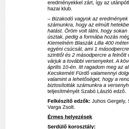
eredményekkel zárt, így az utánpótl
hazai klub.
– Bizakodó vagyok az eredmények lá
számunkra, hogy az elmúlt hetekbe
hatást. Öröm volt látni, hogy soka
úsztak, pedig a formába hozás még
Kiemelném Blaszák Lilla 400 métere
egyéni csúcsát, ami 1 másodpercre 
szinttől és 2 másodpercre a felnőtt
várjuk a további versenyeket. A kö
április 10-én. Itt ragadom meg az 
Kecskeméti Fürdő valamennyi dolg
valamint a lehetőséget, hogy a rend
biztosították számunkra a versenyh
teljesítményét Szabó László edző.
Felkészítő edzők:
Juhos Gergely, 
Varga Zsolt.
Érmes helyezések
Serdülő korosztály: