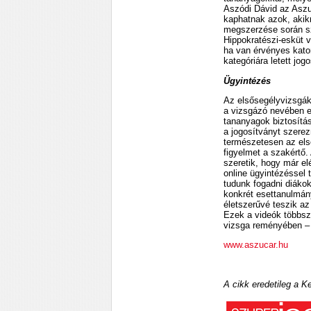
Aszódi Dávid az Aszu
kaphatnak azok, akik
megszerzése során sze
Hippokratészi-esküt 
ha van érvényes katon
kategóriára letett jo
Ügyintézés
Az elsősegélyvizsgák
a vizsgázó nevében elj
tananyagok biztosítás
a jogosítványt szere
természetesen az első
figyelmet a szakértő.
szeretik, hogy már el
online ügyintézéssel 
tudunk fogadni diákok
konkrét esettanulmány
életszerűvé teszik az
Ezek a videók többszö
vizsga reményében –
www.aszucar.hu
A cikk eredetileg a K