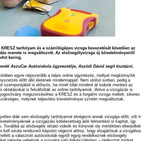
 KRESZ tanfolyam és a számítógépes vizsga bevezetését követően az
atás menete is megváltozott. Az elsősegélyvizsga új követelményeiről
vhit kering.
eméti AszuCar Autósiskola ügyvezetője, Aszódi Dávid segít tisztázni.
örében egyre népszerűbb a teljes online ügyintézés, mellyel megkönnyítik
yszerzés előtt álló életének mindennapjait. Nem utolsó sorban, pedig a
zet szempontjából is előnyös, ha minél több mindent át tudunk menteni az
mi oktatásokat is felváltották az online tanfolyamok, illetve a vizsgázás is
A jogosítvány megszerzéséhez a KRESZ és a forgalmi vizsga mellett, sikeres
szükséges, melynek teljesítési követelményei szintén megváltoztak.
etlen diák sem elsősegély tanfolyamot elvégezni annak vizsgája előtt, sőt m
övetelményeknek a vizsgázási kötelezettség alóli felmentést is kaphat, így
s. Továbbá az elsősegély oktató videók és könyvek oly mértékben elterjedtek
n kell iskola rendszerű képzést végezni ahhoz, hogy elsajátítsuk a vizsgáho
llett a választott autósiskolák egytől egyig rendelkeznek elsősegély
ket igénybe vehetünk a vizsgára való felkészüléshez – tájékoztat minket