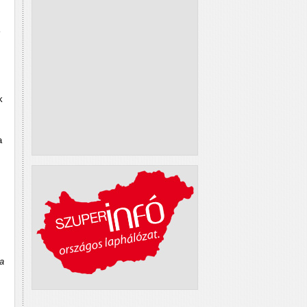
k
a
ra