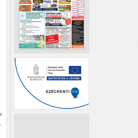
i
,
z