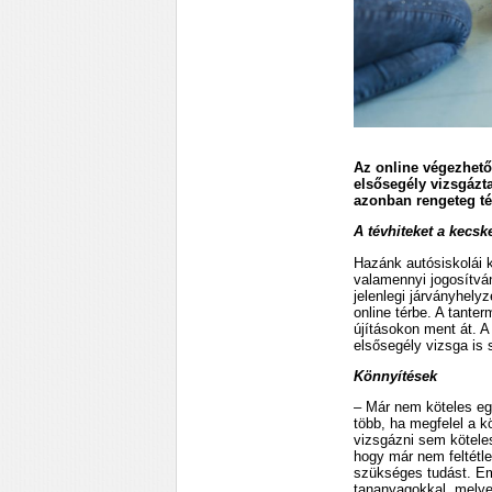
Az online végezhető
elsősegély vizsgázt
azonban rengeteg té
A tévhiteket a kecsk
Hazánk autósiskolái k
valamennyi jogosítván
jelenlegi járványhely
online térbe. A tanter
újításokon ment át. 
elsősegély vizsga is 
Könnyítések
– Már nem köteles egy
több, ha megfelel a k
vizsgázni sem kötele
hogy már nem feltétle
szükséges tudást. Eme
tananyagokkal, melye