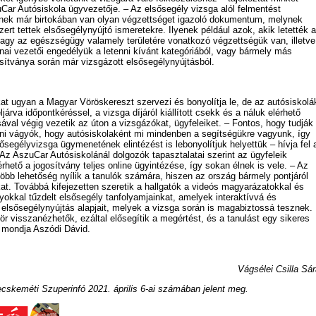
Car Autósiskola ügyvezetője. – Az elsősegély vizsga alól felmentést
nek már birtokában van olyan végzettséget igazoló dokumentum, melynek
rt tettek elsősegélynyújtó ismeretekre. Ilyenek például azok, akik letették a
vagy az egészségügy valamely területére vonatkozó végzettségük van, illetve
ai vezetői engedélyük a letenni kívánt kategóriából, vagy bármely más
gosítványa során már vizsgázott elsősegélynyújtásból.
at ugyan a Magyar Vöröskereszt szervezi és bonyolítja le, de az autósiskolá
árva időpontkéréssel, a vizsga díjáról kiállított csekk és a náluk elérhető
ával végig vezetik az úton a vizsgázókat, ügyfeleiket. – Fontos, hogy tudják
zni vágyók, hogy autósiskolaként mi mindenben a segítségükre vagyunk, így
segélyvizsga ügymenetének elintézést is lebonyolítjuk helyettük – hívja fel 
 Az AszuCar Autósiskolánál dolgozók tapasztalatai szerint az ügyfeleik
érhető a jogosítvány teljes online ügyintézése, így sokan élnek is vele. – Az
több lehetőség nyílik a tanulók számára, hiszen az ország bármely pontjáról
at. Továbbá kifejezetten szeretik a hallgatók a videós magyarázatokkal és
okkal tűzdelt elsősegély tanfolyamjainkat, amelyek interaktívvá és
 elsősegélynyújtás alapjait, melyek a vizsga során is magabiztossá tesznek.
r visszanézhetők, ezáltal elősegítik a megértést, és a tanulást egy sikeres
 mondja Aszódi Dávid.
Vágsélei Csilla Sá
ecskeméti Szuperinfó 2021. április 6-ai számában jelent meg.