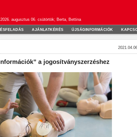
2026. augusztus 06. csütörtök; Berta, Bettina
TÉSFELADÁS
AJÁNLATKÉRÉS
ÚJSÁGINFORMÁCIÓK
KAPCS
2021.04.06
információk” a jogosítványszerzéshez