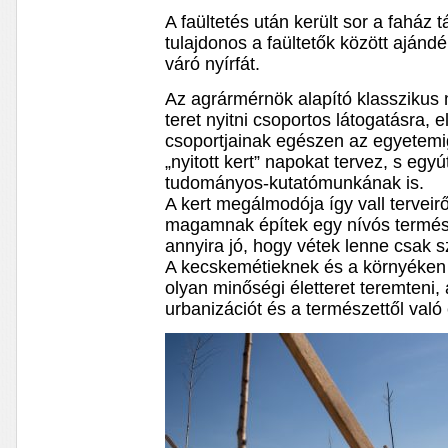
A faültetés után került sor a faház 
tulajdonos a faültetők között ajándé
váró nyírfát.
Az agrármérnök alapító klassziku
teret nyitni csoportos látogatásra,
csoportjainak egészen az egyetemi
„nyitott kert” napokat tervez, s egy
tudományos-kutatómunkának is.
A kert megálmodója így vall terveir
magamnak építek egy nívós termész
annyira jó, hogy vétek lenne csak 
A kecskemétieknek és a környéken
olyan minőségi életteret teremteni,
urbanizációt és a természettől való 