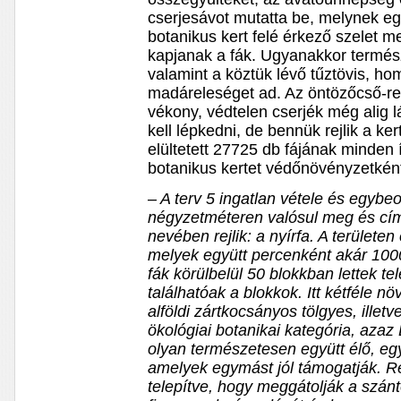
cserjesávot mutatta be, melynek eg
botanikus kert felé érkező szelet 
kapjanak a fák. Ugyanakkor termész
valamint a köztük lévő tűztövis, ho
madáreleséget ad. Az öntözőcső-re
vékony, védtelen cserjék még alig l
kell lépkedni, de bennük rejlik a ke
elültetett 27725 db fájának minden
botanikus kertet védőnövényzetkén
– A terv 5 ingatlan vétele és egyb
négyzetméteren valósul meg és cí
nevében rejlik: a nyírfa. A területen
melyek együtt percenként akár 1000 
fák körülbelül 50 blokkban lettek t
találhatóak a blokkok. Itt kétféle n
alföldi zártkocsányos tölgyes, illet
ökológiai botanikai kategória, az
olyan természetesen együtt élő, eg
amelyek egymást jól támogatják. Re
telepítve, hogy meggátolják a szán