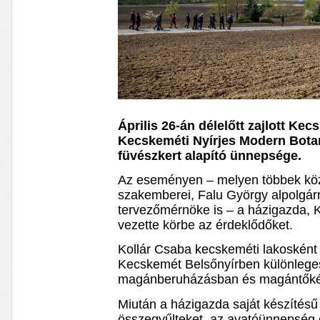
Április 26-án délelőtt zajlott Ke
Kecskeméti Nyírjes Modern Bota
füvészkert alapító ünnepsége.
Az eseményen – melyen többek közö
szakemberei, Falu György alpolgár
tervezőmérnöke is – a házigazda, 
vezette körbe az érdeklődőket.
Kollár Csaba kecskeméti lakosként
Kecskemét Belsőnyírben különleges
magánberuházásban és magántőkébő
Miután a házigazda saját készítésű 
összegyűlteket, az avatóünnepség 