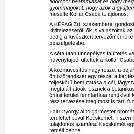
finompor beáramlását és hogy megfo
gyommagokat, hogy azok a gyűjtem
mesélte Kollár Csaba tulajdonos.
A KEFAG Zrt. szakemberei gondosk
kivitelezéséről, ők is válaszoltak a
pedig a füvészkert tervezőmérnöke 
beszélgetésbe.
A séta után ünnepélyes faültetés ve
növényfajból ültettek a Kollár Csaba
A közművesítés nagy része, a bejá
öntözőrendszer egy része, a kerítés
teljeskörű bemutatása a cél, lágysz
megtalálhatóak lesznek a botanik
óriási terület fenntartása rendkívü
rész tervezése még most is tart, fun
Falu György alpolgármester örömét 
területtel bővül Kecskemét, hiszen 
tulajdonos számára, Kecskemét eg
reméli benne.