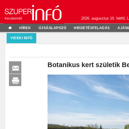
2026. augusztus 10. hétfő; L
Kecskemét
HÍREK
ÚJSÁGLAPOZÓ
HIRDETÉSFELADÁS
AJÁN
VIDÉKI INFÓ
Botanikus kert születik B