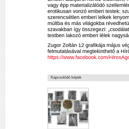
vagy épp materializálódó szellemlé
erotikusan vonzó emberi testek; sz
szerencsétlen emberi lelkek lenyoma
múltba és más világokba révedhetü
szavakban így összegezi: „csodálat
testben lakozó emberi lélek nagysá
Zugor Zoltán 12 grafikája május vég
felmutatásával megtekinthető a Hí
https://www.facebook.com/HirosAg
Kapcsolódó képek