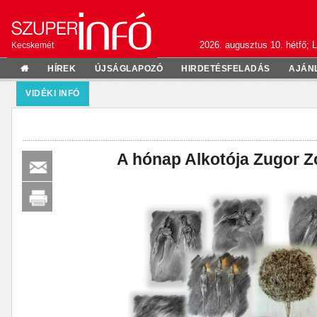
2026. augusztus 10. hétfő; L
Kecskemét
HÍREK
ÚJSÁGLAPOZÓ
HIRDETÉSFELADÁS
AJÁN
VIDÉKI INFÓ
A hónap Alkotója Zugor Z