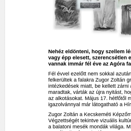
Nehéz eldönteni, hogy szellem lé
vagy épp elesett, szerencsétlen 
vannak immár fél éve az Agóra fa
Fél évvel ezelőtt nem sokkal azutá
felkerültek a falakra Zugor Zoltán g
intézkedések miatt, be kellett zárn
maradtak, várták az újra nyitást, 
az alkotásokat. Május 17. hétfőtől 
igazolvánnyal már látogatható a Hí
Zugor Zoltán a Kecskeméti Képző
Végzettségét tekintve vizuális kult
a balatoni mesék mondák világa. 