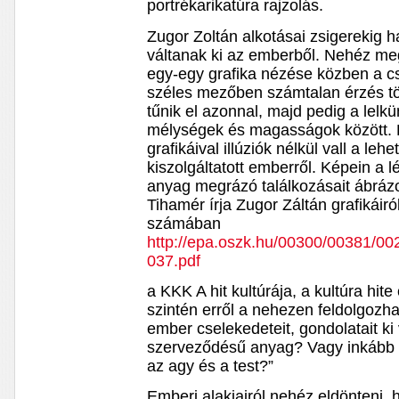
portrékarikatúra rajzolás.
Zugor Zoltán alkotásai zsigerekig h
váltanak ki az emberből. Nehéz meg
egy-egy grafika nézése közben a cs
széles mezőben számtalan érzés tör
tűnik el azonnal, majd pedig a lelk
mélységek és magasságok között. É
grafikáival illúziók nélkül vall a leh
kiszolgáltatott emberről. Képein a l
anyag megrázó találkozásait ábráz
Tihamér írja Zugor Záltán grafikáiról
számában
http://epa.oszk.hu/00300/00381/0
037.pdf
a KKK A hit kultúrája, a kultúra hit
szintén erről a nehezen feldolgozha
ember cselekedeteit, gondolatait ki
szerveződésű anyag? Vagy inkább 
az agy és a test?”
Emberi alakjairól nehéz eldönteni, 