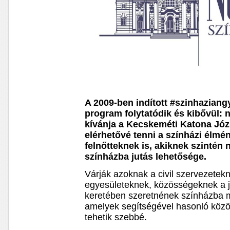
A 2009-ben indított #szinhazian
program folytatódik és kibővül:
kívánja a Kecskeméti Katona Józ
elérhetővé tenni a színházi élm
felnőtteknek is, akiknek szintén
színházba jutás lehetősége.
Várják azoknak a civil szervezetek
egyesületeknek, közösségeknek a j
keretében szeretnének színházba m
amelyek segítségével hasonló közö
tehetik szebbé.