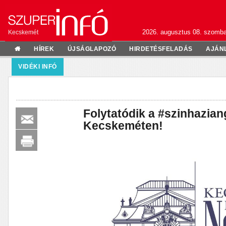
2026. augusztus 08. szomba
Kecskemét
HÍREK
ÚJSÁGLAPOZÓ
HIRDETÉSFELADÁS
AJÁN
VIDÉKI INFÓ
Folytatódik a #szinhazia
Kecskeméten!