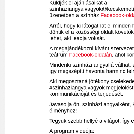
Küldjék el ajánlásaikat a
szinhaziangyalvagyok@kecskemetin
üzenetben a színház
Facebook-old
Arról, hogy ki látogathat el minde
döntik el a közösségi oldalt követők
lehet, aki leadja voksát.
A megajándékozni kívánt szervezet
teátrum
Facebook-oldalán
, ahol k
Mindenki színházi angyallá válhat,
így megszépíti havonta harminc fel
Aki megosztaná jótékony cselekedet
#szinhaziangyalvagyok megjelölést
kommunikációját és terjedését.
Javasolja ön, színházi angyalként, 
élményhez!
Tegyük szebb hellyé a világot, így e
A program videója: