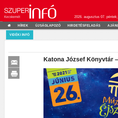
2026. augusztus 07. péntek;
Kecskemét
HÍREK
ÚJSÁGLAPOZÓ
HIRDETÉSFELADÁS
AJÁN
VIDÉKI INFÓ
Katona József Könyvtár 