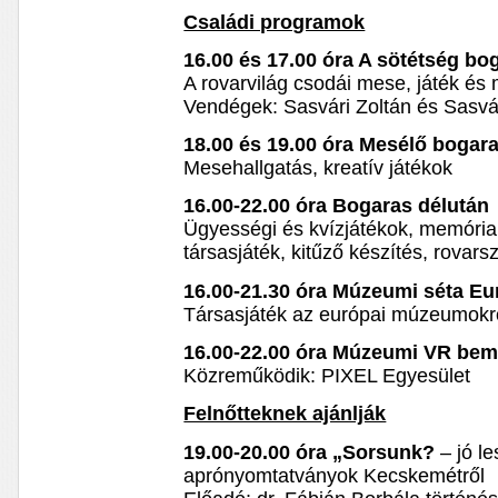
Családi programok
16.00 és 17.00 óra A sötétség bo
A rovarvilág csodái mese, játék és
Vendégek: Sasvári Zoltán és Sasvár
18.00 és 19.00 óra Mesélő bogar
Mesehallgatás, kreatív játékok
16.00-22.00 óra Bogaras délután
Ügyességi és kvízjátékok, memóriap
társasjáték, kitűző készítés, rovars
16.00-21.30 óra Múzeumi séta E
Társasjáték az európai múzeumokról
16.00-22.00 óra Múzeumi VR bem
Közreműködik: PIXEL Egyesület
Felnőtteknek ajánlják
19.00-20.00 óra „Sorsunk?
– jó le
aprónyomtatványok Kecskemétről