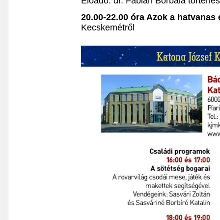
Előadó: dr. Fábián Borbála történé
20.00-22.00 óra Azok a hatvanas 
Kecskemétről