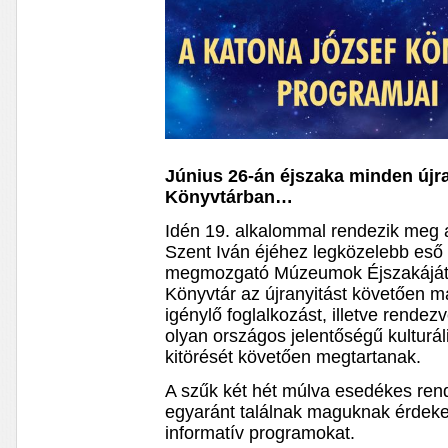
Június 26-án éjszaka minden újra
Könyvtárban…
Idén 19. alkalommal rendezik meg 
Szent Iván éjéhez legközelebb eső
megmozgató Múzeumok Éjszakáját.
Könyvtár az újranyitást követően m
igénylő foglalkozást, illetve rendezvé
olyan országos jelentőségű kulturál
kitörését követően megtartanak.
A szűk két hét múlva esedékes ren
egyaránt találnak maguknak érdeke
informatív programokat.