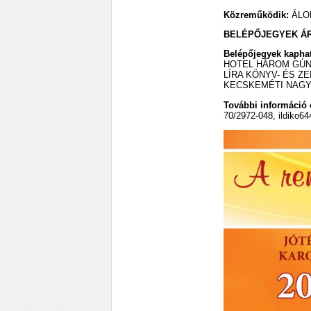
Közreműködik:
ÁLO
BELÉPŐJEGYEK ÁR
Belépőjegyek kaphat
HOTEL HÁROM GÚNÁR r
LÍRA KÖNYV- ÉS ZENE
KECSKEMÉTI NAGYT
További információ é
70/2972-048, ildiko6