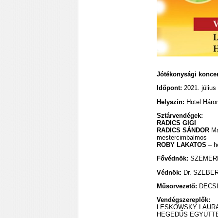
Jótékonysági koncer
Időpont:
2021. július
Helyszín:
Hotel Háro
Sztárvendégek:
RADICS GIGI
RADICS SÁNDOR
Mag
mestercimbalmos
ROBY LAKATOS
– h
Fővédnök:
SZEMERE
Védnök:
Dr. SZEBER
Műsorvezető:
DECSI 
Vendégszereplők:
LESKOWSKY LAURA 
HEGEDŰS EGYÜTT