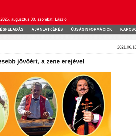
2026. augusztus 08. szombat; László
TÉSFELADÁS
AJÁNLATKÉRÉS
ÚJSÁGINFORMÁCIÓK
KAPCS
2021.06.16
sebb jövőért, a zene erejével