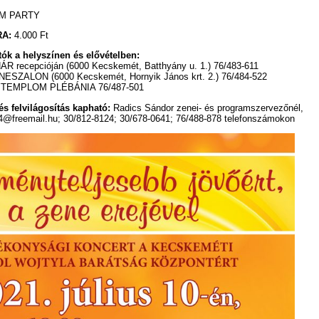
M PARTY
A:
4.000 Ft
ók a helyszínen és elővételben:
ecepcióján (6000 Kecskemét, Batthyány u. 1.) 76/483-611
SZALON (6000 Kecskemét, Hornyik János krt. 2.) 76/484-522
EMPLOM PLÉBÁNIA 76/487-501
s felvilágosítás kapható:
Radics Sándor zenei- és programszervezőnél,
44@freemail.hu; 30/812-8124; 30/678-0641; 76/488-878 telefonszámokon