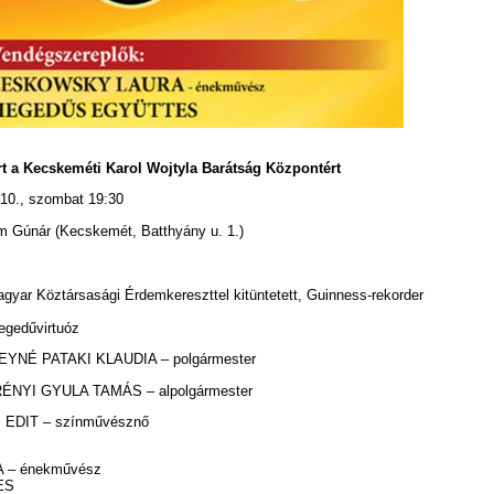
t a Kecskeméti Karol Wojtyla Barátság Központért
 10., szombat 19:30
m Gúnár (Kecskemét, Batthyány u. 1.)
yar Köztársasági Érdemkereszttel kitüntetett, Guinness-rekorder
egedűvirtuóz
YNÉ PATAKI KLAUDIA – polgármester
ÉNYI GYULA TAMÁS – alpolgármester
EDIT – színművésznő
– énekművész
ES