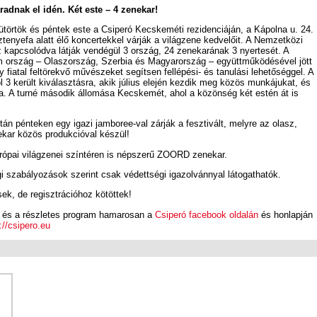
adnak el idén. Két este – 4 zenekar!
sütörtök és péntek este a Csiperó Kecskeméti rezidenciáján, a Kápolna u. 24.
enyefa alatt élő koncertekkel várják a világzene kedvelőit. A Nemzetközi
apcsolódva látják vendégül 3 ország, 24 zenekarának 3 nyertesét. A
m ország – Olaszország, Szerbia és Magyarország – együttműködésével jött
y fiatal feltörekvő művészeket segítsen fellépési- és tanulási lehetőséggel. A
 3 került kiválasztásra, akik július elején kezdik meg közös munkájukat, és
ra. A turné második állomása Kecskemét, ahol a közönség két estén át is
tán pénteken egy igazi jamboree-val zárják a fesztivált, melyre az olasz,
kar közös produkcióval készül!
ópai világzenei színtéren is népszerű ZOORD zenekar.
gi szabályozások szerint csak védettségi igazolvánnyal látogathatók.
k, de regisztrációhoz kötöttek!
et és a részletes program hamarosan a
Csiperó facebook oldalán
és honlapján
://csipero.eu