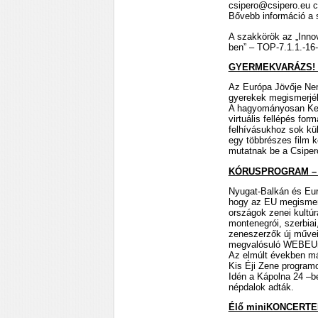
csipero@csipero.eu 
Bővebb információ a 
A szakkörök az „Inno
ben” – TOP-7.1.1.-16
GYERMEKVARÁZS! o
Az Európa Jövője Nem
gyerekek megismerjé
A hagyományosan Kecs
virtuális fellépés fo
felhívásukhoz sok kül
egy többrészes film ké
mutatnak be a Csiper
KÓRUSPROGRAM – o
Nyugat-Balkán és Eur
hogy az EU megismerj
országok zenei kultúr
montenegrói, szerbiai
zeneszerzők új művei
megvalósuló WEBEUni
Az elmúlt években má
Kis Éji Zene program
Idén a Kápolna 24 –b
népdalok adták.
Élő miniKONCERTE