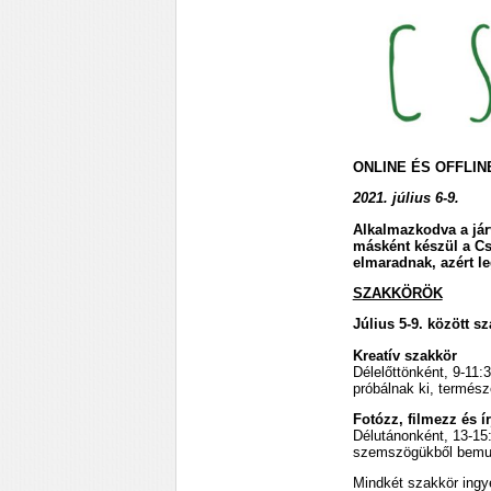
ONLINE ÉS OFFLIN
2021. július 6-9.
Alkalmazkodva a jár
másként készül a Cs
elmaradnak, azért l
SZAKKÖRÖK
Július 5-9. között s
Kreatív szakkör
Délelőttönként, 9-11:
próbálnak ki, termés
Fotózz, filmezz és ír
Délutánonként, 13-15:3
szemszögükből bemut
Mindkét szakkör ingyen