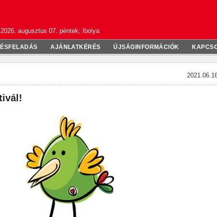
2026. augusztus 07. péntek; Ibolya
TÉSFELADÁS
AJÁNLATKÉRÉS
ÚJSÁGINFORMÁCIÓK
KAPCS
2021.06.16
ivál!