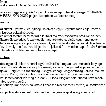
címen.
szakkörökről: Dene Orsolya +36 20 395 12 18
váció és hagyomány – A Csiperó közösségépítő tevékenységei 2020-2021-
-H-ESZA-2020-01339 projekt keretében valósulnak meg.
nline
zetközi Gyermek- és Ifjúsági Találkozó egyik legfontosabb célja, hogy a
k Európa sokszínűségét.
kemét főterén bemutatkozó külföldi gyermekcsoportok produkcióit idén
rmájában élvezhetjük. A szervezők nagy örömére szolgál, hogy rendhagyó
földi és magyar csoport csatlakozott, és küldte el videó anyagát. A videókból
szül, melyet a fesztivál ideje alatt – július 6-9. – minden nap délután 3 órako
ó facebook oldalán és youtube csatornáján.
ffline
ópa egyesül abban a zenei együttműködési programban, melynek lényege,
e a nyugat-balkáni országok zenéjét, és ők is megismerkedjenek az uniós
ájával. Belgium, Olaszország, Lengyelország, Magyarország kórusai mellett
, macedóniai, albániai, bosznia-hercegovinai és koszovói kórusok és
vel ismerkedhetünk meg a Kreatív Európa Program társ-finanszírozásában
ted projekt során.
r néhányukat élőben hallotta a közönség Kecskemét Főterén, a Romkertben
on.
en újabb kortárs művet mutatnak be, melynek alapját magyar és szerb
K