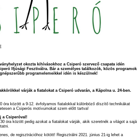
E
ványhelyzet okozta kihívásokhoz a Csiperó szervező csapata idén
iperó Ifjúsági Fesztiválra. Bár a személyes találkozók, közös programok
egnépszerűbb programelemeikkel idén is készülnek!
zakkörökkel várják a fiatalokat a Csiperó udvarán, a Kápolna u. 24-ben.
30 óra között a 9-12. évfolyamos fiatalokkal különböző díszítő technikákat
zetesen a Csiperós motívumokat szem előtt tartva!
j a Csiperóval!
0 óra között pedig azokat a fiatalokat várják, akik szeretnék a világot a sajá
atni.
es, de regisztrációhoz kötött! Regisztrálni 2021. június 21-ig lehet a