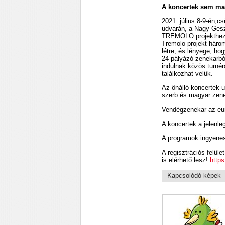
A koncertek sem mar
2021. július 8-9-én,c
udvarán, a Nagy Geszt
TREMOLO projekthez k
Tremolo projekt háro
létre, és lényege, hog
24 pályázó zenekarból
indulnak közös turné
találkozhat velük.
Az önálló koncertek u
szerb és magyar zene
Vendégzenekar az eur
A koncertek a jelenle
A programok ingyenese
A regisztrációs felül
is elérhető lesz!
https
Kapcsolódó képek