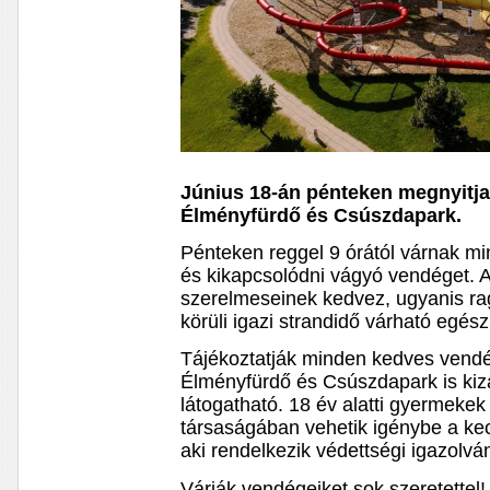
Június 18-án pénteken megnyitja
Élményfürdő és Csúszdapark.
Pénteken reggel 9 órától várnak mi
és kikapcsolódni vágyó vendéget. Az
szerelmeseinek kedvez, ugyanis ra
körüli igazi strandidő várható egés
Tájékoztatják minden kedves vend
Élményfürdő és Csúszdapark is kizá
látogatható. 18 év alatti gyermekek 
társaságában vehetik igénybe a kec
aki rendelkezik védettségi igazolvá
Várják vendégeiket sok szeretettel!