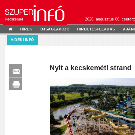
2026. augusztus 06. csütörtö
Kecskemét
HÍREK
ÚJSÁGLAPOZÓ
HIRDETÉSFELADÁS
AJÁN
VIDÉKI INFÓ
Nyit a kecskeméti strand