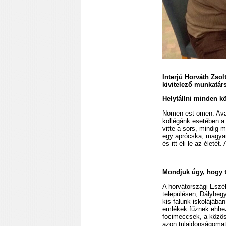
Interjú Horváth Zso
kivitelező munkatárs
Helytállni minden k
Nomen est omen. Avagy
kollégánk esetében a 
vitte a sors, mindig 
egy aprócska, magyarl
és itt éli le az élet
Mondjuk úgy, hogy t
A horvátországi Eszé
településen, Dályheg
kis falunk iskolájába
emlékek fűznek ehhez
focimeccsek, a közös
azon tulajdonságomat