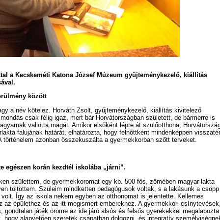
lttal a Kecskeméti Katona József Múzeum gyűjteménykezelő, kiállítás
ával.
örülmény között
 a név kötelez. Horváth Zsolt, gyűjteménykezelő, kiállítás kivitelező
mondás csak félig igaz, mert bár Horvátországban született, de bármerre is
magyarnak vallotta magát. Amikor elsőként lépte át szülőotthona, Horvátorszá
akta falujának határát, elhatározta, hogy felnőttként mindenképpen visszaté
ét. A történelem azonban összekuszálta a gyermekkorban szőtt terveket.
e egészen korán kezdtél iskolába „járni”.
ken születtem, de gyermekkoromat egy kb. 500 fős, zömében magyar lakta
yen töltöttem. Szüleim mindketten pedagógusok voltak, s a lakásunk a csöpp
n volt. Így az iskola nekem egyben az otthonomat is jelentette. Kellemes
 az épülethez és az itt megismert emberekhez. A gyermekkori csínytevések
, gondtalan játék öröme az ide járó alsós és felsős gyerekekkel megalapozta
, hogy alapvetően szeretek csapatban dolgozni, és integratív személyiségne