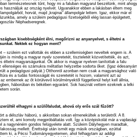
ban természetesnek tűnt, hogy mi a faluban magyarul beszélünk, mint ahog
 és használjuk az ország nyelvét. Ugyanakkor ebben a lakásban éltem meg
lampolgárból, horvát, majd „krajinai” állampolgár lettem. Igaz, ekkor már el
házunkba, amely a szüleim pedagógusi fizetségéből elég lassan épülgetett,
Jugoszláv Néphadseregnek.
szágban kisebbségként élni, megőrizni az anyanyelvet, s éltetni a
ásunkat. Nektek ez hogyan ment?
t – szüleim ezt vallották és ebben a szellemiségben neveltek engem is. A
jén is mindig a magyar nyelv szeretetét, tiszteletét közvetítették, és azt,
és éltetni magyarságunkat. Ők akkor is magyar nyelven tanítottak a falu
ez ellenséges és számukra méltatlan helyzetbe sodorta őket. (Igaz édesanyá
erült a pedagógusi pályát.) Otthonról azonban nem csak a magyarsághoz való
túra és a tudás fontosságát és szeretetét is hozom, valamint azt az
 az embernek az őt körülvevő körülményektől függetlenül helyt kell állnia,
gben, háborúban és békében egyaránt. Sok hasznát vettem ezeknek a lelki
letem során.
zerültél elhagyni a szülőfaludat, ahová oly erős szál fűzött?
rt a délszláv háború, s akkoriban sokan elmenekültek a területről. A 8.
ztem el, ami komoly megpróbáltatás volt. Így a középiskolát már a vajdasági
 a nagynéném gondos felügyelete alatt. Szüleim Dályhegyen maradtak,
a lakosság mellett. Érettségi után ismét egy másik országban, ezúttal
tem ki, a Pécsi Tudományegyetemen, ahol felhagytam az addigi