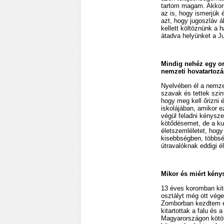
tartom magam. Akkori
az is, hogy ismerjük
azt, hogy jugoszláv ál
kellett költöznünk a 
átadva helyünket a 
Mindig nehéz egy or
nemzeti hovatartoz
Nyelvében él a nemze
szavak és tettek szint
hogy meg kell őrizni 
iskolájában, amikor 
végül feladni kénysz
kötődésemet, de a kul
életszemléletet, hogy
kisebbségben, többsé
útravalóknak eddigi é
Mikor és miért kénys
13 éves koromban kitö
osztályt még ott vége
Zomborban kezdtem el
kitartottak a falu és 
Magyarországon kötöt