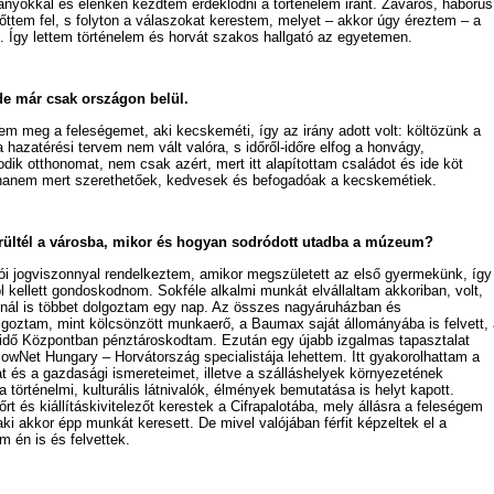
nyokkal és élénken kezdtem érdeklődni a történelem iránt. Zavaros, háborús
ttem fel, s folyton a válaszokat kerestem, melyet – akkor úgy éreztem – a
. Így lettem történelem és horvát szakos hallgató az egyetemen.
 de már csak országon belül.
m meg a feleségemet, aki kecskeméti, így az irány adott volt: költözünk a
a hazatérési tervem nem vált valóra, s időről-időre elfog a honvágy,
k otthonomat, nem csak azért, mert itt alapítottam családot és ide köt
hanem mert szerethetőek, kedvesek és befogadóak a kecskemétiek.
rültél a városba, mikor és hogyan sodródott utadba a múzeum?
ói jogviszonnyal rendelkeztem, amikor megszületett az első gyermekünk, így
l kellett gondoskodnom. Sokféle alkalmi munkát elvállaltam akkoriban, volt,
nnál is többet dolgoztam egy nap. Az összes nagyáruházban és
goztam, mint kölcsönzött munkaerő, a Baumax saját állományába is felvett, 
dő Központban pénztároskodtam. Ezután egy újabb izgalmas tapasztalat
owNet Hungary – Horvátország specialistája lehettem. Itt gyakorolhattam a
 és a gazdasági ismereteimet, illetve a szálláshelyek környezetének
 történelmi, kulturális látnivalók, élmények bemutatása is helyt kapott.
rt és kiállításkivitelezőt kerestek a Cifrapalotába, mely állásra a feleségem
aki akkor épp munkát keresett. De mivel valójában férfit képzeltek el a
 én is és felvettek.