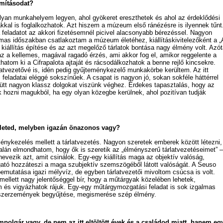
ámításodat?
lyan munkahelyem legyen, ahol gyökeret ereszthetek és ahol az érdeklődési
kal is foglalkozhatok. Azt hiszem a múzeum első ránézésre is ilyennek tűnt
 a feladatot az akkori fizetésemnél picivel alacsonyabb bérezéssel. Nagyon
as időszakban csatlakoztam a múzeum életéhez, kiállításkivitelezőként a „
kiállítás építése és az azt megelőző tárlatok bontása nagy élmény volt. Azót
 a kellemes, magával ragadó érzés, ami akkor fog el, amikor reggelente a
hatom ki a Cifrapalota ajtaját és rácsodálkozhatok a benne rejlő kincsekre.
latvezetővé is, idén pedig gyűjteménykezelő munkakörbe kerültem. Az itt
feladatai eléggé sokszínűek. A csapat is nagyon jó, sokan sokféle háttérrel
yütt nagyon klassz dolgokat viszünk véghez. Érdekes tapasztalás, hogy az
 hozni magukból, ha egy olyan közegbe kerülnek, ahol pozitívan tudják
ületed, melyben igazán önazonos vagy?
énykezelés mellett a tárlatvezetés. Nagyon szeretek emberek között létezni,
talán elmondhatom, hogy ők is szeretik az „élményszerű tárlatvezetéseimet” –
evezik azt, amit csinálok. Egy-egy kiállítás maga az objektív valóság,
ató hozzáteszi a maga szubjektív szemszögéből látott valóságát. A Seuso
mutatása igazi mélyvíz, de egyben tárlatvezetői mivoltom csúcsa is volt.
ellett nagy jelentőséggel bír, hogy a műtárgyak közelében lehetek,
 és vigyázhatok rájuk. Egy-egy műtárgymozgatási feladat is sok izgalmas
új szerzemények begyűjtése, megismerése szép élmény.
polgár vagy, de nem az itt eltöltött évek és a családod miatt, hanem eg