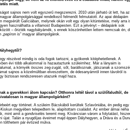
etés miatt.
ágot sajnos nem volt egyszerű megszerezni. 2010 után járható út lett, ha az
agyar állampolgársággal rendelkező felmenőt felmutatott. Az apai dédapám
n megsérült Galíciában, melynek okán volt egy olyan kitüntetése, mely arra i
ingyen használhatta a villamost Budapesten. Ezt a jelvényt – dédapánk sok
özött – őrizték nagybátyámék, s ennek köszönhetően lettem nemcsak én, d
 „papíron is” magyar állampolgárok.
Dályhegytől?
 részével mindig is oda fogok tartozni, a gyökerek kitéphetetlenek. A
dőkben évi több alkalommal is hazautaztunk szüleimhez. Már a lányaim is
alumat, a környék összes zeg-zugát, sőt, barátkoznak, játszanak a szomszé
mat sajnos a közelmúltban elveszettem, de édesanyámról innen távolról is
gy biztosan rendszeresen utazunk majd haza.
ak a gyerekkori álom kapcsán? Otthonra leltél távol a szülőfaludtól, de
ivatalosan is magyar állampolgárként?
rbeért egy történet. A szüleim Bácskából kerültek Szlavóniába, én pedig egy
s-Kiskun megyében telepedtem le, alapítottam családot. Az ember álmai néha
k, mint amit a gondviselés teremt meg. Kíváncsian várom a folytatást, hisze
i újat. Talán a nyugdíjas éveimet majd éppen Dályhegyen, a Dráva és a Dun
n tölthetem pár évtized múlva.