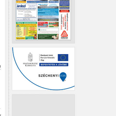
g
r
,
k