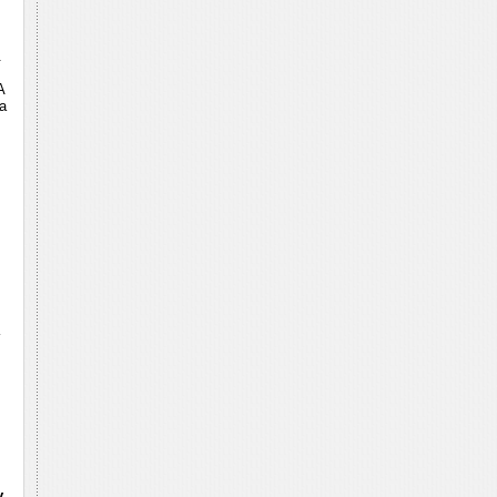
.
A
a
y