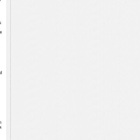
s
e
d
n
a