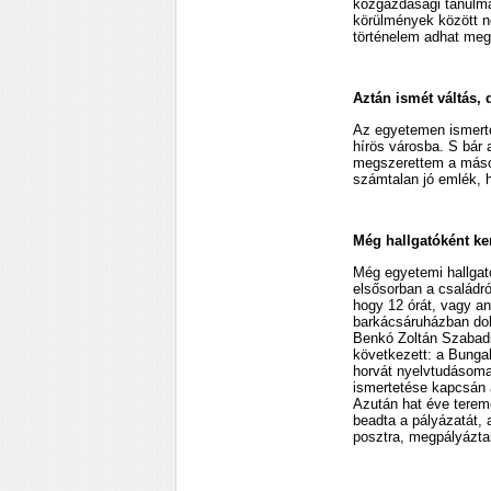
közgazdasági tanulmá
körülmények között nő
történelem adhat meg
Aztán ismét váltás,
Az egyetemen ismerte
hírös városba. S bár 
megszerettem a másodi
számtalan jó emlék, 
Még hallgatóként ke
Még egyetemi hallgat
elsősorban a családró
hogy 12 órát, vagy a
barkácsáruházban dol
Benkó Zoltán Szabadi
következett: a Bungal
horvát nyelvtudásomat
ismertetése kapcsán a
Azután hat éve teremő
beadta a pályázatát, 
posztra, megpályáztam