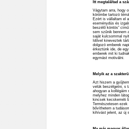
Itt megtaláltad a sz
Vágytam arra, hogy o
körömbe tartozó témák
Ezért is vállaltam el
eseménydús és izgalm
beszélő köntös” című 
sem szűnik bennem az
saját kulcsommal nyit
Idővel kineveztek tár
dolgozó emberek napi 
érkeztünk ide, de eg
emberek mit ki tudnak
egymást motiválni.
Melyik az a szakter
Azt hiszem a gyűjtem
velük beszélgetni, s 
ahogyan a kollégáim n
melyhez minden látog
kincsek kecskeméti be
Természetesen ezek m
bővíthetem a tudásom
kihívást jelent, az 
Ma már magyar állam