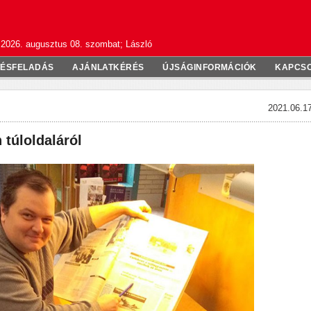
2026. augusztus 08. szombat; László
TÉSFELADÁS
AJÁNLATKÉRÉS
ÚJSÁGINFORMÁCIÓK
KAPCS
2021.06.17
n túloldaláról