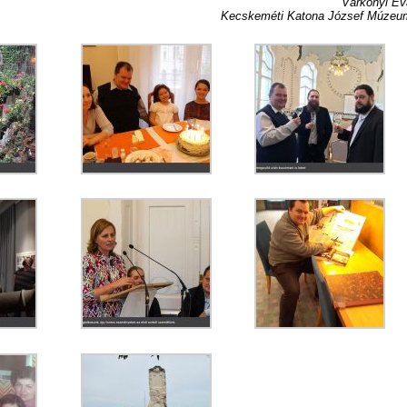
Várkonyi Év
Kecskeméti Katona József Múzeu