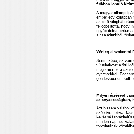
fiókban lapuló kitünt
A magyar állampolgárs
ember egy korábban m
az első világháborúba
feljogosította, hogy 
egyéb dokumentuma k
a családunkból többen
Végleg elszakadtál 
Semmiképp, szívem egy
vírushelyzet előtti i
megismerték a szülőf
gyerekekkel. Édesapá
gondoskodnom kell, í
Milyen érzéseid vann
az anyaországban, h
Azt hiszem valahol kö
szép ívet leírva Bác
kevésbé fantáziadúsa
minden nap hoz valam
torkolatának közelébe