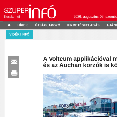
2026. augusztus 08. szomba
Kecskemét
HÍREK
ÚJSÁGLAPOZÓ
HIRDETÉSFELADÁS
AJÁN
VIDÉKI INFÓ
A Volteum applikációval 
és az Auchan korzók is k