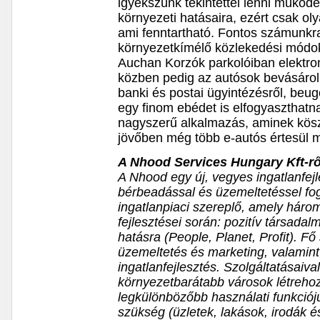
igyekszünk tekintettel lenni működ
környezeti hatásaira, ezért csak o
ami fenntartható. Fontos számunkra
környezetkímélő közlekedési módok 
Auchan Korzók parkolóiban elektromo
közben pedig az autósok bevásáro
banki és postai ügyintézésről, beu
egy finom ebédet is elfogyaszthatn
nagyszerű alkalmazás, aminek kösz
jövőben még több e-autós értesül 
A Nhood Services Hungary Kft-rő
A Nhood egy új, vegyes ingatlanfejl
bérbeadással és üzemeltetéssel fo
ingatlanpiaci szereplő, amely három
fejlesztései során: pozitív társadal
hatásra (People, Planet, Profit). Fő
üzemeltetés és marketing, valamin
ingatlanfejlesztés. Szolgáltatásaiva
környezetbarátabb városok létreho
legkülönbözőbb használati funkciójú
szükség (üzletek, lakások, irodák