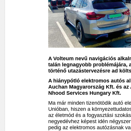
A Volteum nevű navigációs alka
talán legnagyobb problémájára, 
történő utazástervezésre ad köl
A hiánypótló elektromos autós al
Auchan Magyarország Kft. és az
Nhood Services Hungary Kft.
Ma már minden tizenötödik autó ele
Unióban, hiszen a környezettudat
az életmód és a fogyasztási szokáso
negyedévhez képest idén négyszer 
pedig az elektromos autózásnak va