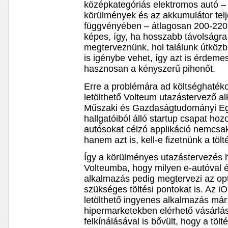
középkategóriás elektromos autó – 
körülmények és az akkumulátor tel
függvényében – átlagosan 200-220
képes, így, ha hosszabb távolságra
megterveznünk, hol találunk útközben
is igénybe vehet, így azt is érdemes
hasznosan a kényszerű pihenőt.
Erre a problémára ad költséghaté
letölthető Volteum utazástervező a
Műszaki és Gazdaságtudományi Egy
hallgatóiból álló startup csapat hozot
autósokat célzó applikáció nemcsak 
hanem azt is, kell-e fizetnünk a tölt
Így a körülményes utazástervezés he
Volteumba, hogy milyen e-autóval é
alkalmazás pedig megtervezi az opti
szükséges töltési pontokat is. Az i
letölthető ingyenes alkalmazás má
hipermarketekben elérhető vásárlás
felkínálásával is bővült, hogy a tölt