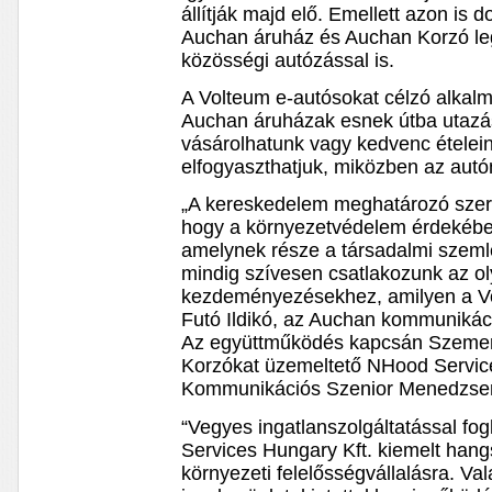
állítják majd elő. Emellett azon is
Auchan áruház és Auchan Korzó le
közösségi autózással is.
A Volteum e-autósokat célzó alkalm
Auchan áruházak esnek útba utazás
vásárolhatunk vagy kedvenc ételeinke
elfogyaszthatjuk, miközben az autón
„A kereskedelem meghatározó szerep
hogy a környezetvédelem érdekébe
amelynek része a társadalmi szemlé
mindig szívesen csatlakozunk az ol
kezdeményezésekhez, amilyen a Vo
Futó Ildikó, az Auchan kommunikác
Az együttműködés kapcsán Szemer
Korzókat üzemeltető NHood Servic
Kommunikációs Szenior Menedzsere
“Vegyes ingatlanszolgáltatással fo
Services Hungary Kft. kiemelt hangs
környezeti felelősségvállalásra. V