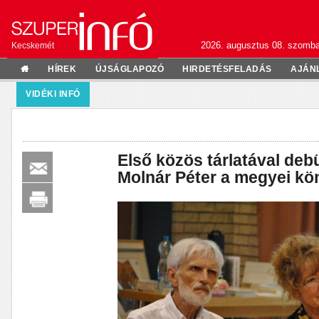
2026. augusztus 08. szomba
Kecskemét
HÍREK
ÚJSÁGLAPOZÓ
HIRDETÉSFELADÁS
AJÁN
VIDÉKI INFÓ
Első közös tárlatával debü
Molnár Péter a megyei kö