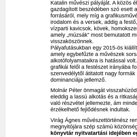
Katalin művészi pályáját. A közös 
gazdagított beszédében szó esett a
forrásáról, mely míg a grafikusműv
irodalom és a versek, addig a festő
vízparti kavicsok, kövek, homoksze
amely „múzsák” most bemutatott mu
visszaköszönnek.
Pályafutásukban egy 2015-ös kiállít
amely egybefűzte a művészek sors
alkotófolyamataikra is hatással volt
grafikái felől a festészet irányába 
szenvedélytől átitatott nagy formák 
dominanciája jellemző.
Molnár Péter önmagát visszahúzódó
eleddig a lassú alkotás és a ritka
való részvétel jellemezte, ám mind
érzékelhető fejlődésnek indultak.
Virág Ágnes művészettörténész ren
megnyitójára szép számú közönség 
könyvtár nyitvatartási idejében 