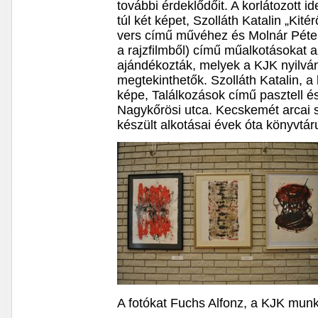
további érdeklődőit. A korlátozott 
túl két képet, Szolláth Katalin „Ki
vers című művéhez és Molnár Péte
a rajzfilmből) című műalkotásokat 
ajándékozták, melyek a KJK nyilvá
megtekinthetők. Szolláth Katalin, 
képe, Találkozások című pasztell é
Nagykőrösi utca. Kecskemét arcai 
készült alkotásai évek óta könyvtárun
A fotókat Fuchs Alfonz, a KJK munk