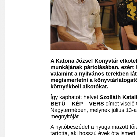
A Katona József Könyvtár elköte
munkájának pártolásában, ezért i
valamint a nyilvános terekben lá
megismertetni a könyvtárlátogat
környékbeli alkotókat.
Így kaphatott helyet
Szolláth Katal
BETŰ – KÉP – VERS
címet viselő 
Nagytermében, melynek július 13-á
megnyitóját.
A nyitóbeszédet a nyugalmazott fői
tartotta, aki hosszú évek óta ismeri