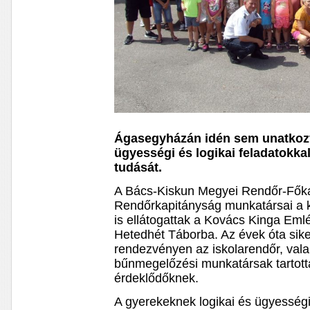
Ágasegyházán idén sem unatkozt
ügyességi és logikai feladatokka
tudását.
A Bács-Kiskun Megyei Rendőr-Főka
Rendőrkapitányság munkatársai a 
is ellátogattak a Kovács Kinga Emlé
Hetedhét Táborba. Az évek óta sike
rendezvényen az iskolarendőr, vala
bűnmegelőzési munkatársak tartott
érdeklődőknek.
A gyerekeknek logikai és ügyességi