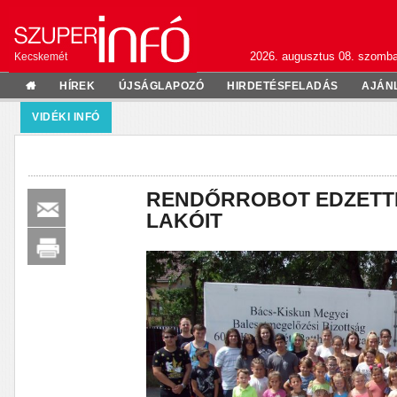
2026. augusztus 08. szomba
Kecskemét
HÍREK
ÚJSÁGLAPOZÓ
HIRDETÉSFELADÁS
AJÁN
VIDÉKI INFÓ
RENDŐRROBOT EDZETTE
LAKÓIT