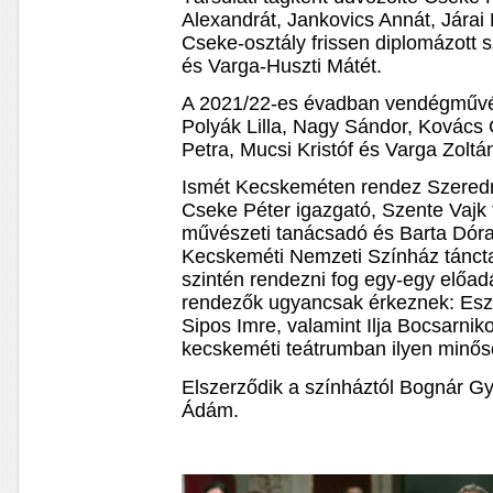
Alexandrát, Jankovics Annát, Járai Má
Cseke-osztály frissen diplomázott 
és Varga-Huszti Mátét.
A 2021/22-es évadban vendégművé
Polyák Lilla, Nagy Sándor, Kovács 
Petra, Mucsi Kristóf és Varga Zoltá
Ismét Kecskeméten rendez Szeredn
Cseke Péter igazgató, Szente Vajk
művészeti tanácsadó és Barta Dóra,
Kecskeméti Nemzeti Színház tánct
szintén rendezni fog egy-egy előadá
rendezők ugyancsak érkeznek: Esz
Sipos Imre, valamint Ilja Bocsarnik
kecskeméti teátrumban ilyen minő
Elszerződik a színháztól Bognár Gy
Ádám.