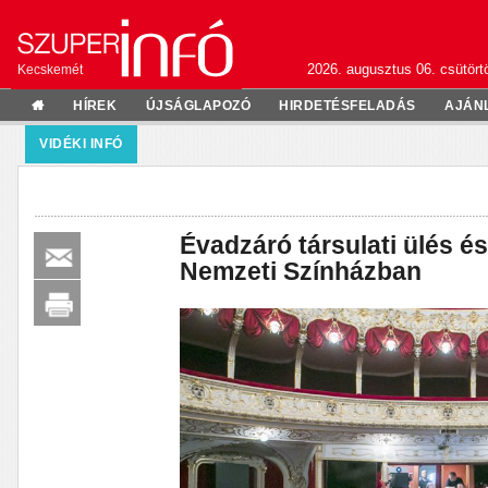
2026. augusztus 06. csütörtö
Kecskemét
HÍREK
ÚJSÁGLAPOZÓ
HIRDETÉSFELADÁS
AJÁN
VIDÉKI INFÓ
Évadzáró társulati ülés é
Nemzeti Színházban