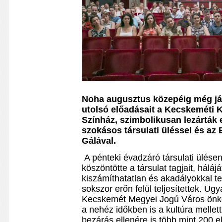
Noha augusztus közepéig még já
utolsó előadásait a Kecskeméti 
Színház, szimbolikusan lezárták e
szokásos társulati üléssel és az
Gálával.
A pénteki évadzáró társulati ülése
köszöntötte a társulat tagjait, háláj
kiszámíthatatlan és akadályokkal tel
sokszor erőn felül teljesítettek. Ug
Kecskemét Megyei Jogú Város önk
a nehéz időkben is a kultúra mellett 
bezárás ellenére is több mint 200 