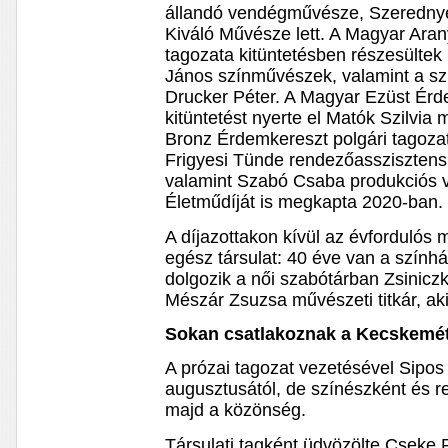
állandó vendégművésze, Szeredny
Kiváló Művésze lett. A Magyar Ara
tagozata kitüntetésben részesülte
János színművészek, valamint a sz
Drucker Péter. A Magyar Ezüst Érd
kitüntetést nyerte el Matók Szilvia 
Bronz Érdemkereszt polgári tagozat
Frigyesi Tünde rendezőassziszten
valamint Szabó Csaba produkciós v
Életműdíját is megkapta 2020-ban.
A díjazottakon kívül az évfordulós
egész társulat: 40 éve van a szín
dolgozik a női szabótárban Zsiniczk
Mészár Zsuzsa művészeti titkár, aki
Sokan csatlakoznak a Kecskemét
A prózai tagozat vezetésével Sipos
augusztusától, de színészként és r
majd a közönség.
Társulati tagként üdvözölte Cseke 