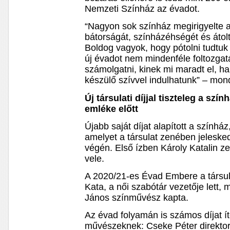
Nemzeti Színház az évadot.
“Nagyon sok színház megirigyelte 
bátorságát, színházéhségét és átolt
Boldog vagyok, hogy pótolni tudtuk 
új évadot nem mindenféle foltozgatás
számolgatni, kinek mi maradt el, h
készülő szívvel indulhatunk” – mon
Új társulati díjjal tiszteleg a sz
emléke előtt
Újabb saját díjat alapított a színhá
amelyet a társulat zenében jelesk
végén. Első ízben Károly Katalin z
vele.
A 2020/21-es Évad Embere a társul
Kata, a női szabótár vezetője lett,
János színművész kapta.
Az évad folyamán is számos díjat í
művészeknek: Cseke Péter direktor 