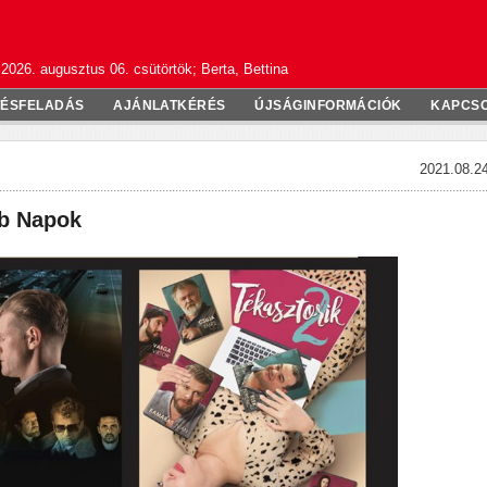
2026. augusztus 06. csütörtök; Berta, Bettina
TÉSFELADÁS
AJÁNLATKÉRÉS
ÚJSÁGINFORMÁCIÓK
KAPCS
2021.08.24
ub Napok