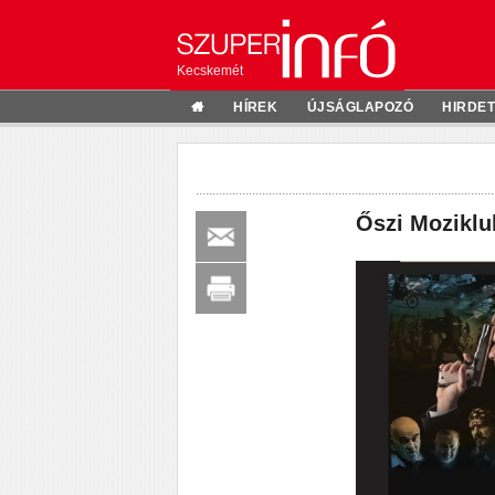
Kecskemét
HÍREK
ÚJSÁGLAPOZÓ
HIRDE
Őszi Mozikl