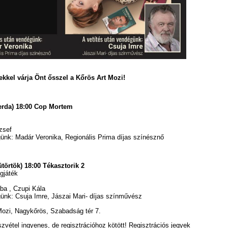
ekkel várja Önt ősszel a Kőrös Art Mozi!
erda) 18:00
Cop Mortem
zsef
günk: Madár Veronika, Regionális Prima díjas színésznő
törtök) 18:00 Tékasztorik 2
gjáték
ba , Czupi Kála
günk: Csuja Imre, Jászai Mari- díjas színművész
ozi, Nagykőrös, Szabadság tér 7.
zvétel ingyenes, de regisztrációhoz kötött! Regisztrációs jegyek