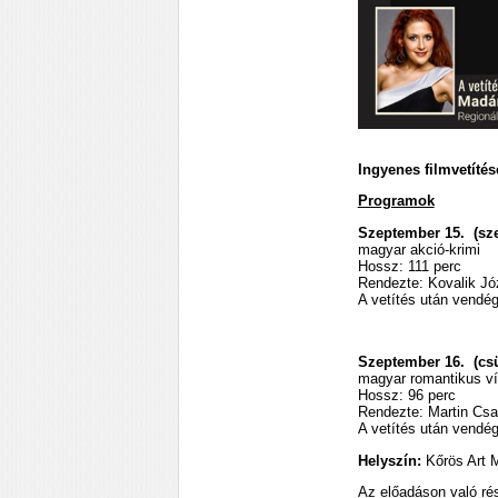
Ingyenes filmvetítés
Programok
Szeptember 15. (sz
magyar akció-krimi
Hossz: 111 perc
Rendezte: Kovalik Jó
A vetítés után vendé
Szeptember 16. (csü
magyar romantikus ví
Hossz: 96 perc
Rendezte: Martin Csa
A vetítés után vendé
Helyszín:
Kőrös Art M
Az előadáson való rés