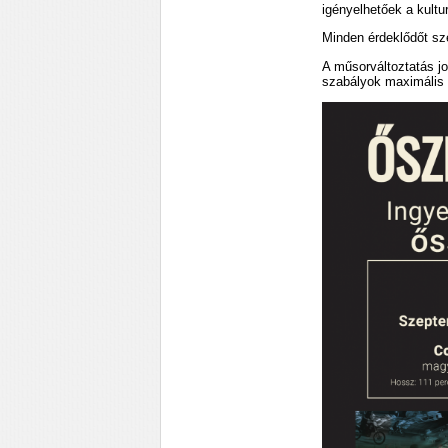
igényelhetőek a kultu
Minden érdeklődőt sze
A műsorváltoztatás jo
szabályok maximális b