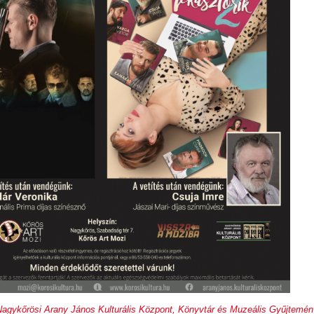
Nagykőrösi Arany János Kulturális Központ, Könyvtár és Muzeális Gyűjtemén