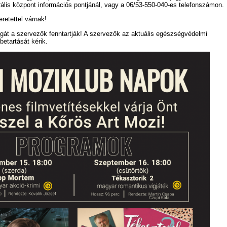
rális központ információs pontjánál, vagy a 06/53-550-040-es telefonszámon.
retettel várnak!
gát a szervezők fenntartják! A szervezők az aktuális egészségvédelmi
etartását kérik.