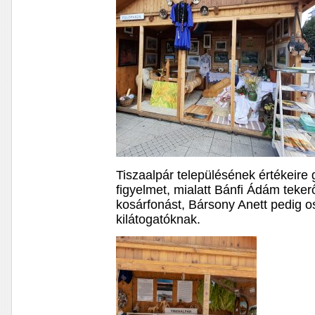
Tiszaalpár településének értékeire g
figyelmet, mialatt Bánfi Ádám teke
kosárfonást, Bársony Anett pedig os
kilátogatóknak.