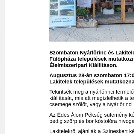
Szombaton Nyárlőrinc és Lakitel
Fülöpháza települések mutatkozn
Élelmiszeripari Kiállításon.
Augusztus 28-án szombaton 17:00
Lakitelek települések mutatkozna
Tekintsék meg a nyárlőrinci termel
kiállítását, mialatt megízlelhetik a 
csemege szőlőt, vagy a Nyárlőrinci
Az Édes Álom Pékség sütemény kósto
pedig szörp és bor kóstolóra hívoga
Lakitelekről ajánlják a Színeskert