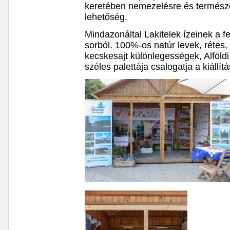
keretében nemezelésre és természet
lehetőség.
Mindazonáltal Lakitelek ízeinek a 
sorból. 100%-os natúr levek, rétes
kecskesajt különlegességek, Alföld
széles palettája csalogatja a kiállít