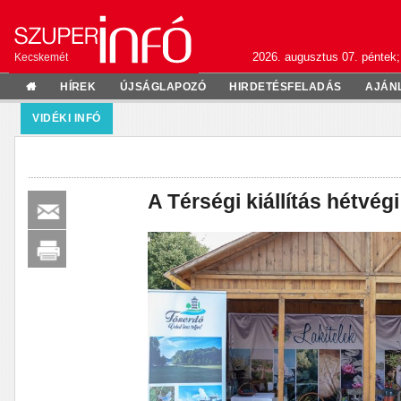
2026. augusztus 07. péntek;
Kecskemét
HÍREK
ÚJSÁGLAPOZÓ
HIRDETÉSFELADÁS
AJÁN
VIDÉKI INFÓ
A Térségi kiállítás hétvé