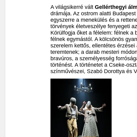
A világsikerré vált
Gellérthegyi ál
drámája. Az ostrom alatti Budapest 
egyszerre a menekülés és a rettene
törvények életveszélye fenyegeti az
Körülfogja őket a félelem: félnek a
félnek egymástól. A kölcsönös gya
szerelem kettős, ellentétes érzései 
teremtenek; a darab mesteri módon 
bravúros, a személyesség forrósága 
történést. A történetet a Cseke-oszt
színművészei, Szabó Dorottya és Va