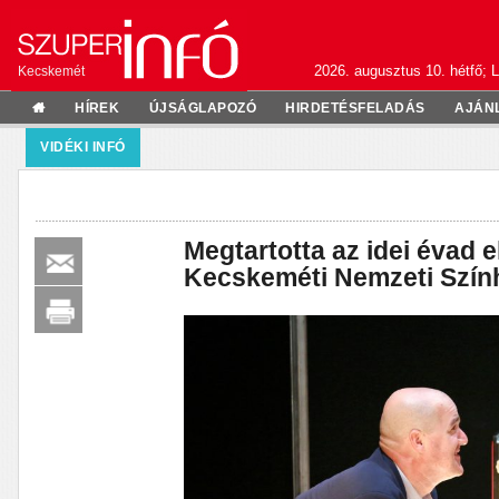
2026. augusztus 10. hétfő; L
Kecskemét
HÍREK
ÚJSÁGLAPOZÓ
HIRDETÉSFELADÁS
AJÁN
VIDÉKI INFÓ
Megtartotta az idei évad e
Kecskeméti Nemzeti Szín