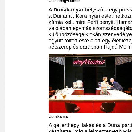
Gellérthegyi álmok
A
Dunakanyar
helyszíne egy press
a Dunánál. Kora nyári este, hétköz
zárnia kell, mire Férfi benyit. Hama
valójában egymás szomszédságában
különbözőségeik okán szenvedélye
együtt töltött este alatt egy élet leza
kétszereplős darabban Hajdú Melind
Dunakanyar
A gellérthegyi lakás és a Duna-part
készítette, míg a jelmeztervező Rát