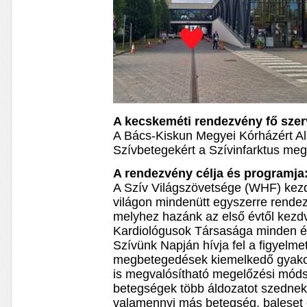
A kecskeméti rendezvény fő szer
A Bács-Kiskun Megyei Kórházért Al
Szívbetegekért a Szívinfarktus me
A rendezvény célja és programja
A Szív Világszövetsége (WHF) ke
világon mindenütt egyszerre rende
melyhez hazánk az első évtől kezdv
Kardiológusok Társasága minden 
Szívünk Napján hívja fel a figyelme
megbetegedések kiemelkedő gyakor
is megvalósítható megelőzési módsz
betegségek több áldozatot szedne
valamennyi más betegség, baleset 