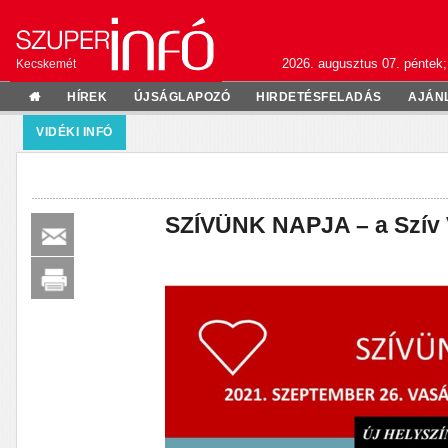
2026. augusztus 07. péntek;
Kecskemét
HÍREK
ÚJSÁGLAPOZÓ
HIRDETÉSFELADÁS
AJÁN
VIDÉKI INFÓ
SZÍVÜNK NAPJA – a Szív 