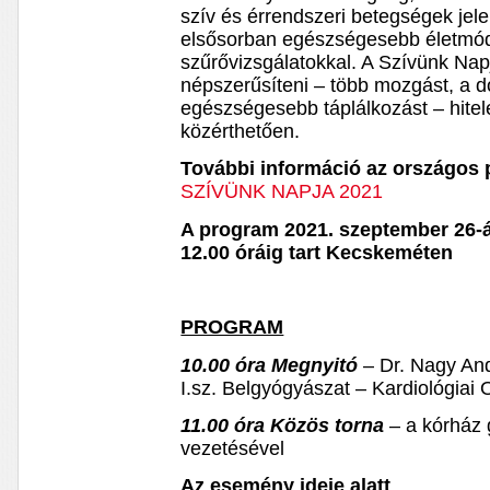
szív és érrendszeri betegségek jel
elsősorban egészségesebb életmód
szűrővizsgálatokkal. A Szívünk Nap
népszerűsíteni – több mozgást, a 
egészségesebb táplálkozást – hite
közérthetően.
További információ az országos 
SZÍVÜNK NAPJA 2021
A program 2021. szeptember 26-á
12.00 óráig tart Kecskeméten
PROGRAM
10.00 óra Megnyitó
– Dr. Nagy And
I.sz. Belgyógyászat – Kardiológiai 
11.00 óra Közös torna
– a kórház
vezetésével
Az esemény ideje alatt