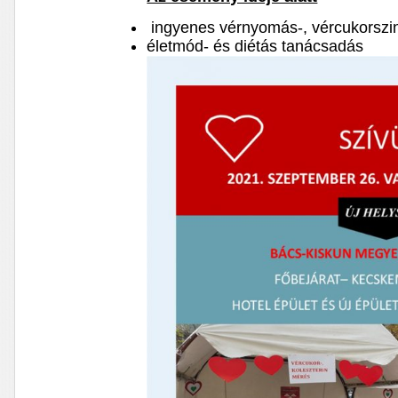
ingyenes vérnyomás-, vércukorszint-
életmód- és diétás tanácsadás