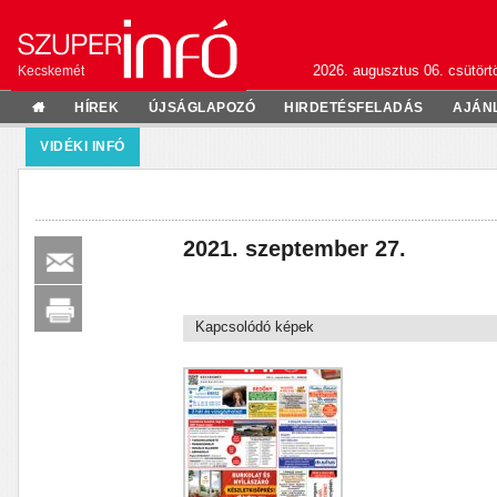
2026. augusztus 06. csütörtö
Kecskemét
HÍREK
ÚJSÁGLAPOZÓ
HIRDETÉSFELADÁS
AJÁN
VIDÉKI INFÓ
2021. szeptember 27.
Kapcsolódó képek