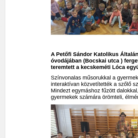
A Petőfi Sándor Katolikus Általá
óvodájában (Bocskai utca ) ferge
teremtett a kecskeméti Lóca együ
Színvonalas műsorukkal a gyermeke
interaktívan közvetítették a szőlő 
Mindezt egymáshoz fűzött dalokkal, 
gyermekek számára örömteli, élmén