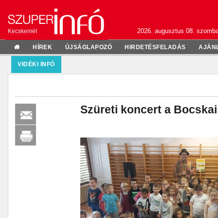
2026. augusztus 08. szomba
Kecskemét
HÍREK
ÚJSÁGLAPOZÓ
HIRDETÉSFELADÁS
AJÁN
VIDÉKI INFÓ
Szüreti koncert a Bocska