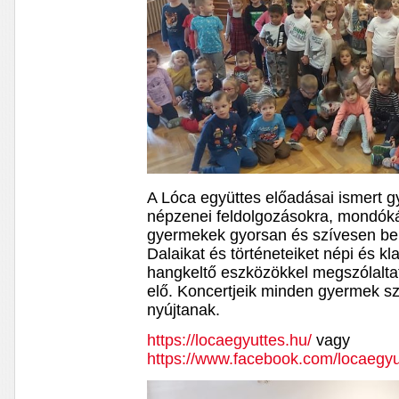
A Lóca együttes előadásai ismert 
népzenei feldolgozásokra, mondókák
gyermekek gyorsan és szívesen b
Dalaikat és történeteiket népi és kl
hangkeltő eszközökkel megszólaltato
elő. Koncertjeik minden gyermek 
nyújtanak.
https://locaegyuttes.hu/
vagy
https://www.facebook.com/locaegyu