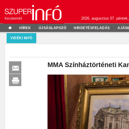
2026. augusztus 07. péntek;
Kecskemét
HÍREK
ÚJSÁGLAPOZÓ
HIRDETÉSFELADÁS
AJÁN
VIDÉKI INFÓ
MMA Színháztörténeti Kam