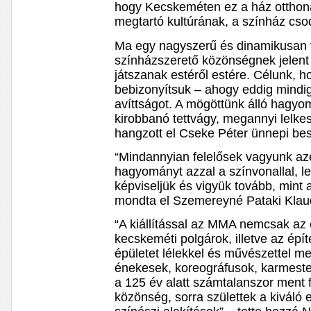
hogy Kecskeméten ez a ház otthon
megtartó kultúrának, a színház cso
Ma egy nagyszerű és dinamikusan f
színházszerető közönségnek jelent t
játszanak estéről estére. Célunk, h
bebizonyítsuk – ahogy eddig mindig
avíttságot. A mögöttünk álló hagyo
kirobbanó tettvágy, megannyi lelke
hangzott el Cseke Péter ünnepi be
“Mindannyian felelősek vagyunk azé
hagyományt azzal a színvonallal, le
képviseljük és vigyük tovább, mint a
mondta el Szemereyné Pataki Klaud
“A kiállítással az MMA nemcsak az
kecskeméti polgárok, illetve az épít
épületet lélekkel és művészettel m
énekesek, koreográfusok, karmeste
a 125 év alatt számtalanszor ment f
közönség, sorra születtek a kiváló