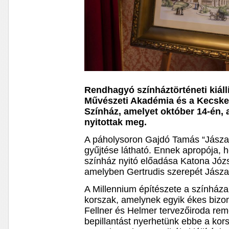
Rendhagyó színháztörténeti kiáll
Művészeti Akadémia és a Kecske
Színház, amelyet október 14-én, 
nyitottak meg.
A páholysoron Gajdó Tamás “Jászai
gyűjtése látható. Ennek apropója, 
színház nyitó előadása Katona Józ
amelyben Gertrudis szerepét Jászai 
A Millennium építészete a színház
korszak, amelynek egyik ékes bizon
Fellner és Helmer tervezőiroda reme
bepillantást nyerhetünk ebbe a kor