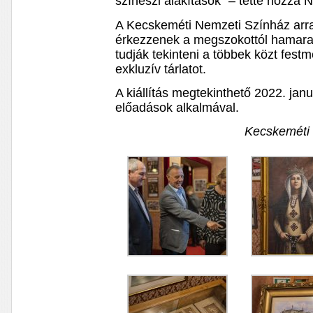
színészi alakítások” – tette hozzá N
A Kecskeméti Nemzeti Színház arra 
érkezzenek a megszokottól hamara
tudják tekinteni a többek közt fest
exkluzív tárlatot.
A kiállítás megtekinthető 2022. jan
előadások alkalmával.
Kecskeméti 