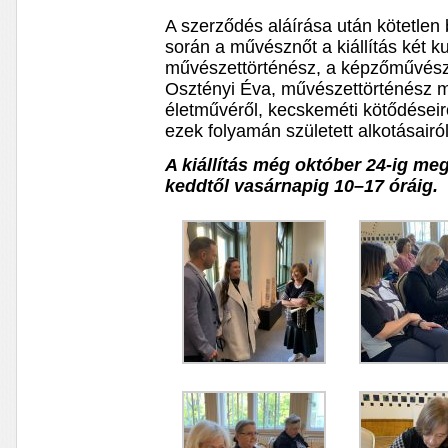
A szerződés aláírása után kötetlen 
során a művésznőt a kiállítás két k
művészettörténész, a képzőművészet
Osztényi Éva, művészettörténész 
életművéről, kecskeméti kötődéseiről
ezek folyamán született alkotásairól
A kiállítás még október 24-ig meg
keddtől vasárnapig 10–17 óráig.