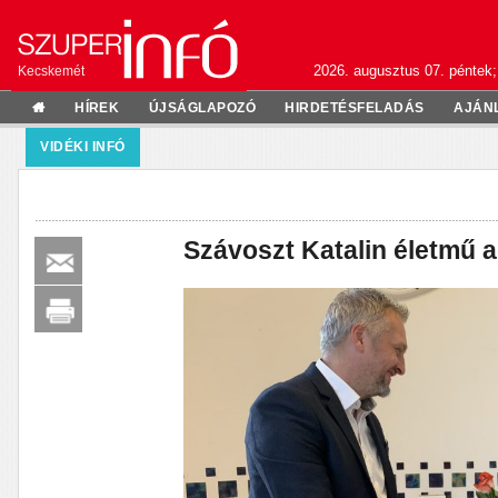
2026. augusztus 07. péntek;
Kecskemét
HÍREK
ÚJSÁGLAPOZÓ
HIRDETÉSFELADÁS
AJÁN
VIDÉKI INFÓ
Szávoszt Katalin életmű