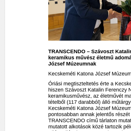
TRANSCENDO – Szávoszt Katalin
keramikus művész életmű adomá
József Múzeumnak
Kecskeméti Katona József Múzeum C
Óriási megtiszteltetés érte a Kec
hiszen Szávoszt Katalin Ferenczy 
keramikusművész, az életművét mag
tételből (117 darabból) álló műtár
Kecskeméti Katona József Múzeum
pontosabban annak jelentős részét
TRANSCENDO című tárlaton mutatt
mutatott alkotások közé tartozik pé