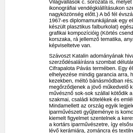
Világvallások c. sorozata is, melye
ikonográfiai vendégkiállításukon s
nagyközönség előtt.) A bő fél évsz
1967-es diplomamunkájának egy el
készült plasztikus falburkolat) egé
grafikai kompozícióig (Körtés csend
korszaka, rá jellemző tematika, anya
képviseltetve van.
Szávoszt Katalin adományának hiv
szerződésaláírásra szombat délután
Cifrapalota Pávás termében. Egy 
elhelyezése mindig garancia arra, 
kezekben, méltó bánásmódban rés
megőrződjenek a jövő műkedvelő k
művésznő sok-sok szállal kötődik a 
szakmai, családi kötelékek és eml
Mindamellett az ország egyik legje
iparművészeti gyűjteménye is komo
kiemelt figyelmet szentelnek a kere
a kortárs iparművészetre, így első
lévő kerámiára, zománcra és textilr