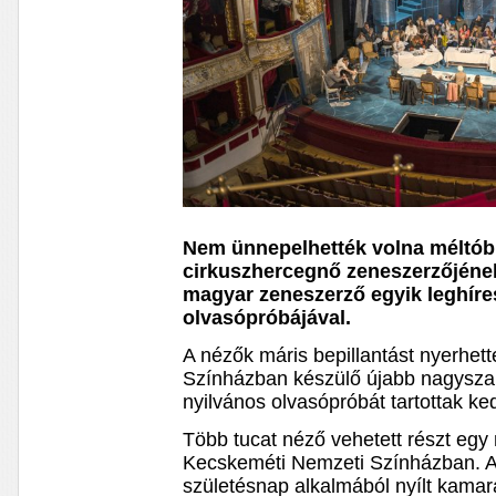
Nem ünnepelhették volna méltó
cirkuszhercegnő zeneszerzőjének
magyar zeneszerző egyik leghír
olvasópróbájával.
A nézők máris bepillantást nyerhet
Színházban készülő újabb nagysza
nyilvános olvasópróbát tartottak ke
Több tucat néző vehetett részt eg
Kecskeméti Nemzeti Színházban. Az
születésnap alkalmából nyílt kamara