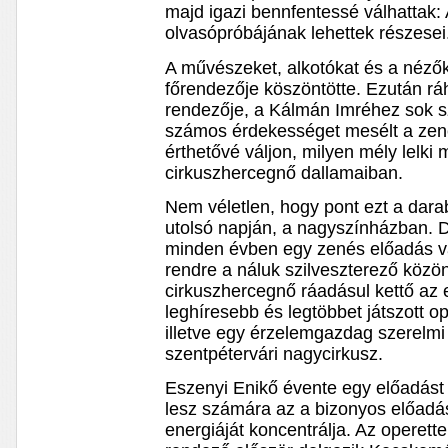
majd igazi bennfentessé válhattak:
olvasópróbájának lehettek részesei
A művészeket, alkotókat és a nézők
főrendezője köszöntötte. Ezután r
rendezője, a Kálmán Imréhez sok s
számos érdekességet mesélt a zene
érthetővé váljon, milyen mély lelki m
cirkuszhercegnő dallamaiban.
Nem véletlen, hogy pont ezt a dara
utolsó napján, a nagyszínházban.
minden évben egy zenés előadás vag
rendre a náluk szilveszterező köz
cirkuszhercegnő ráadásul kettő az
leghíresebb és legtöbbet játszott o
illetve egy érzelemgazdag szerelmi
szentpétervári nagycirkusz.
Eszenyi Enikő évente egy előadást 
lesz számára az a bizonyos előadá
energiáját koncentrálja. Az operet