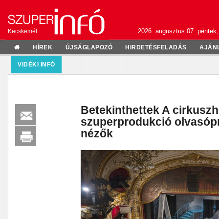
2026. augusztus 07. péntek;
Kecskemét
HÍREK
ÚJSÁGLAPOZÓ
HIRDETÉSFELADÁS
AJÁN
VIDÉKI INFÓ
Betekinthettek A cirkusz
szuperprodukció olvasóp
nézők