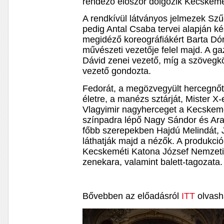
rendező először dolgozik Kecskem
A rendkívül látványos jelmezek Szűc
pedig Antal Csaba tervei alapján ké
megidéző koreográfiákért Barta Dór
művészeti vezetője felel majd. A g
Dávid zenei vezető, míg a szövegkö
vezető gondozta.
Fedorát, a megözvegyült hercegnőt 
életre, a manézs sztárját, Mister X-
Vlagyimir nagyherceget a Kecskem
színpadra lépő Nagy Sándor és Arad
főbb szerepekben Hajdú Melindát, Já
láthatják majd a nézők. A produkció
Kecskeméti Katona József Nemzeti 
zenekara, valamint balett-tagozata.
Bővebben az előadásról
ITT
olvash