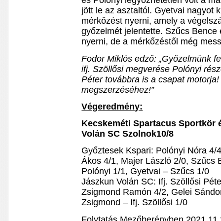
és Polónyi legyőzhetetlen volt a m
jött le az asztaltól. Gyetvai nagyot 
mérkőzést nyerni, amely a végelsz
győzelmét jelentette. Szűcs Bence 
nyerni, de a mérkőzéstől még mess
Fodor Miklós edző: „Győzelmünk fe
ifj. Szöllősi megverése Polónyi rés
Péter továbbra is a csapat motorja!
megszerzéséhez!”
Végeredmény:
Kecskeméti Spartacus Sportkör 
Volán SC Szolnok10/8
Győztesek Kspari: Polónyi Nóra 4/4
Ákos 4/1, Majer László 2/0, Szűcs 
Polónyi 1/1, Gyetvai – Szűcs 1/0
Jászkun Volán SC: Ifj. Szöllősi Pét
Zsigmond Ramón 4/2, Gelei Sándor 
Zsigmond – Ifj. Szöllősi 1/0
Folytatás Mezőberényben 2021.11.