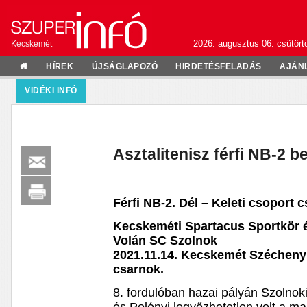
2026. augusztus 06. csütörtö
Kecskemét
HÍREK
ÚJSÁGLAPOZÓ
HIRDETÉSFELADÁS
AJÁN
VIDÉKI INFÓ
Asztalitenisz férfi NB-2 
Férfi NB-2. Dél – Keleti csoport
Kecskeméti Spartacus Sportkör 
Volán SC Szolnok
2021.11.14. Kecskemét Széchenyi 
csarnok.
8. fordulóban hazai pályán Szolnok