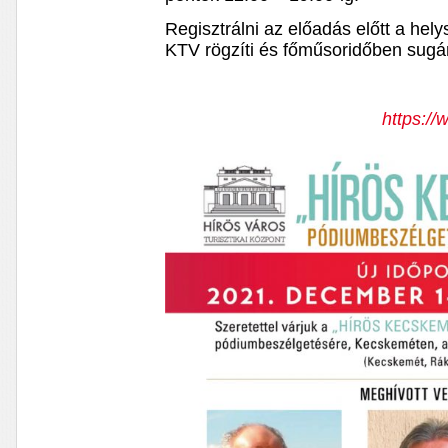
Regisztrálni az előadás előtt a hely
KTV rögzíti és főműsoridőben sugá
https:/