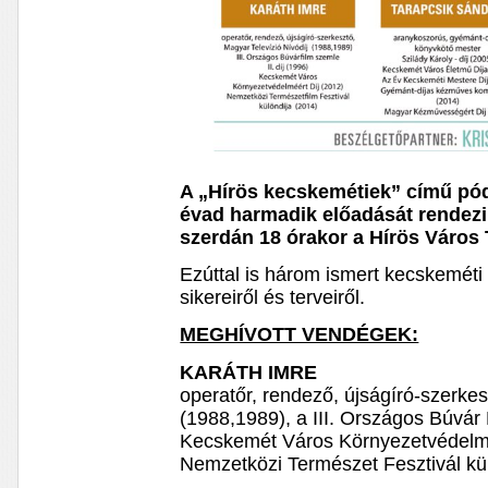
A „Hírös kecskemétiek” című pó
évad harmadik előadását rendezi
szerdán 18 órakor a Hírös Város 
Ezúttal is három ismert kecskeméti
sikereiről és terveiről.
MEGHÍVOTT VENDÉGEK:
KARÁTH IMRE
operatőr, rendező, újságíró-szerkes
(1988,1989), a III. Országos Búvár F
Kecskemét Város Környezetvédelmé
Nemzetközi Természet Fesztivál külö