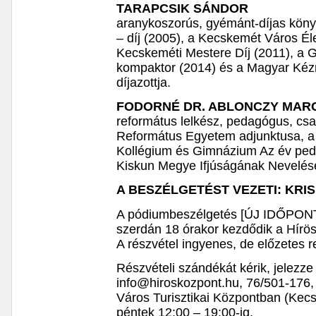
TARAPCSIK SÁNDOR
aranykoszorús, gyémánt-díjas köny
– díj (2005), a Kecskemét Város Él
Kecskeméti Mestere Díj (2011), a
kompaktor (2014) és a Magyar Kéz
díjazottja.
FODORNÉ DR. ABLONCZY MAR
református lelkész, pedagógus, csa
Református Egyetem adjunktusa, 
Kollégium és Gimnázium Az év ped
Kiskun Megye Ifjúságának Neveléséé
A BESZÉLGETÉST VEZETI: KRI
A pódiumbeszélgetés [ÚJ IDŐPON
szerdán 18 órakor kezdődik a Hírös
A részvétel ingyenes, de előzetes re
Részvételi szándékát kérik, jelezze
info@hiroskozpont.hu, 76/501-176,
Város Turisztikai Központban (Kecs
péntek 12:00 – 19:00-ig.