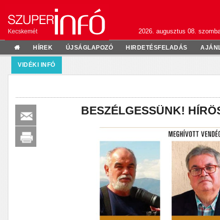
2026. augusztus 08. szomba
Kecskemét
HÍREK
ÚJSÁGLAPOZÓ
HIRDETÉSFELADÁS
AJÁN
VIDÉKI INFÓ
BESZÉLGESSÜNK! HÍRÖ