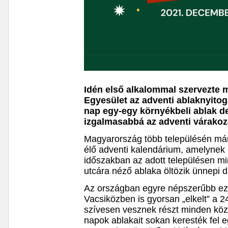
Idén első alkalommal szervezte m
Egyesület az adventi ablaknyito
nap egy-egy környékbeli ablak d
izgalmasabbá az adventi várakoz
Magyarország több településén má
élő adventi kalendárium, amelynek 
időszakban az adott településen m
utcára néző ablaka öltözik ünnepi d
Az országban egyre népszerűbb e
Vacsiközben is gyorsan „elkelt” a 24
szívesen vesznek részt minden köz
napok ablakait sokan keresték fel e