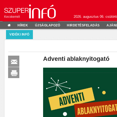
2026. augusztus 06. csütörtö
Kecskemét
HÍREK
ÚJSÁGLAPOZÓ
HIRDETÉSFELADÁS
AJÁN
VIDÉKI INFÓ
Adventi ablaknyitogató