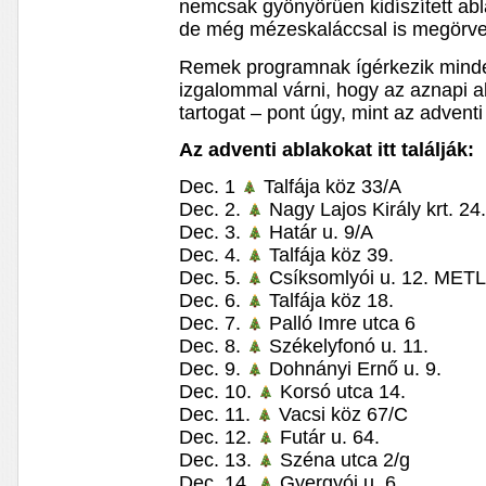
nemcsak gyönyörűen kidíszített abla
de még mézeskaláccsal is megörve
Remek programnak ígérkezik minden
izgalommal várni, hogy az aznapi 
tartogat – pont úgy, mint az advent
Az adventi ablakokat itt találják:
Dec. 1
Talfája köz 33/A
Dec. 2.
Nagy Lajos Király krt. 24.
Dec. 3.
Határ u. 9/A
Dec. 4.
Talfája köz 39.
Dec. 5.
Csíksomlyói u. 12. MET
Dec. 6.
Talfája köz 18.
Dec. 7.
Palló Imre utca 6
Dec. 8.
Székelyfonó u. 11.
Dec. 9.
Dohnányi Ernő u. 9.
Dec. 10.
Korsó utca 14.
Dec. 11.
Vacsi köz 67/C
Dec. 12.
Futár u. 64.
Dec. 13.
Széna utca 2/g
Dec. 14.
Gyergyói u. 6.