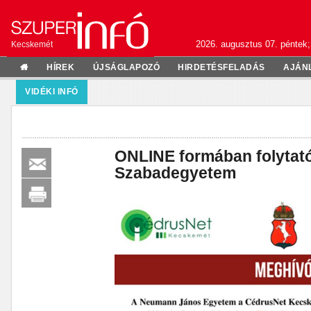
2026. augusztus 07. péntek;
Kecskemét
HÍREK
ÚJSÁGLAPOZÓ
HIRDETÉSFELADÁS
AJÁN
VIDÉKI INFÓ
ONLINE formában folytató
Szabadegyetem