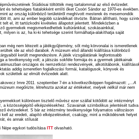
épművészetének Stúdiósai töltötték meg tartalommal az első évtizedet.
nt és tehetséges fiatalokként említi őket Csoóri Sándor az 1970-es években
lamint az ország különböző területéről meghívott mesterek és mesemondók
dött itt, ami az ember legjobb szándékait ötvözte. Bátran állítható, hogy szint
elt el, itt tartózkodni kivételes állapotot jelentett. Mindeközben a
ző gyermekek megismerkedhettek kultúránkkal, szokásainkkal,
 milyen is az, ha ki-ki tehetsége szerint formálhatja-alakíthatja saját
ban még nem létezett a játékgyűjtemény, sőt még körvonalai is ismeretlenek
kerültek ide az első darabok. A múzeum első állandó kiállítása különböző
rgyaiból került megrendezésre. A játék vizsgálatának legfontosabb
a a tevékenység volt; a játszás sokféle formája és a gyermek játékainak
katénuszban országos és nemzetközi rendezvények, alkotótáborok, kiállításo
ktatás addig ismeretlen foglalkozási formái, katalógusok, könyvek és
k születtek az elmúlt évtizedek alatt.
 Makovecz Imre 2011. szeptember 7-én a következőképpen fogalmazott:
„…A
úzeum megőrizte, létrehozta azokat az értékeket, melyek nélkül már nem
yermekkort különösen tisztelő művész ezer szállal kötődött az intézményt
 a közösségépítő elképzelésekhez. Szavainak szimbolikus jelentését tudva
tkező évtizedeket. S bár az intézmény tevékenysége folyamatos változáson
i kell az eredeti, alapító elképzeléseket, csakúgy, mint a működésnek helyet
rát, és annak stílusát
fi Népe egykori tudósítása
ITT
olvasható.