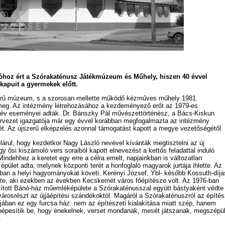
óhoz ért a Szórakaténusz Játékmúzeum és Műhely, hiszen 40 évvel
 kapuit a gyermekek előtt.
örű múzeum, s a szorosan mellette működő kézműves műhely 1981.
meg. Az intézmény létrehozásához a kezdeményező erőt az 1979-es
v eseményei adták. Dr. Bánszky Pál művészettörténész, a Bács-Kiskun
vezet igazgatója már egy évvel korábban megfogalmazta az intézmény
ét. Az újszerű elképzelés azonnal támogatást kapott a megye vezetőségétől.
elárul, hogy kezdetkor Nagy László nevével kívánták megtisztelni az új
gy ősi kiszámoló vers soraiból kapott elnevezést a kettős feladattal induló
dehhez a keretet egy erre a célra emelt, napjainkban is változatlan
épület adta, melynek központi terét a honfoglaló magyarok jurtája ihlette. Az
ában a helyi hagyományokat követi, Kerényi József, Ybl- később Kossuth-díja
te, aki ezekben az években Kecskemét város főépítésze volt. Az 1976-ban
jított Bánó-ház műemléképülete a Szórakaténusszal együtt bástyaként védte
 városrészt az újjáépítési szándékoktól. Magáról a Szórakaténuszról az építés
lójában ez egy furcsa ház: nem az építészeti kialakítása miatt szép, hanem
 népesítik be, hogy énekelnek, verset mondanak, mesét játszanak, megszépü
.