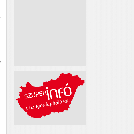
.
e
k