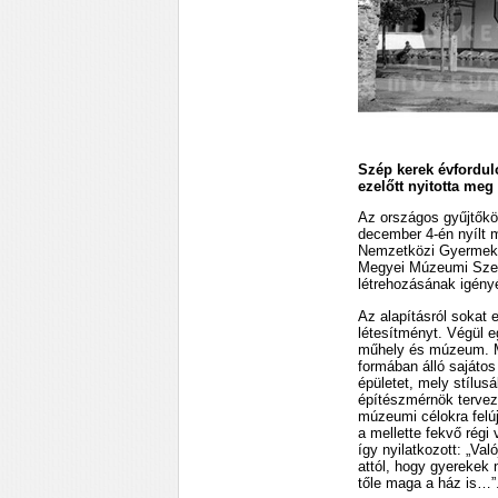
Szép kerek évfordul
ezelőtt nyitotta meg
Az országos gyűjtők
december 4-én nyílt 
Nemzetközi Gyermeké
Megyei Múzeumi Szer
létrehozásának igény
Az alapításról sokat 
létesítményt. Végül e
műhely és múzeum. Min
formában álló sajátos 
épületet, mely stílus
építészmérnök tervez
múzeumi célokra felú
a mellette fekvő régi
így nyilatkozott: „Va
attól, hogy gyerekek
tőle maga a ház is…”