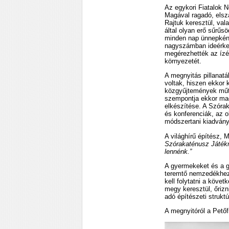
Az egykori Fiatalok N
Magával ragadó, elszá
Rajtuk keresztül, va
által olyan erő sűrűsö
minden nap ünnepként t
nagyszámban ideérke
megérezhették az ízét,
környezetét.
A megnyitás pillanatá
voltak, hiszen ekkor 
közgyűjtemények műtá
szempontja ekkor mag
elkészítése. A Szóra
és konferenciák, az o
módszertani kiadványo
A világhírű építész,
Szórakaténusz Játékm
lennénk.”
A gyermekeket és a g
teremtő nemzedékhez,
kell folytatni a köve
megy keresztül, őrizn
adó építészeti struktú
A megnyitóról a Pető