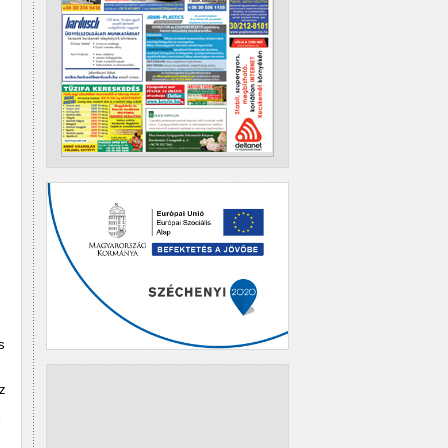
s
z
l