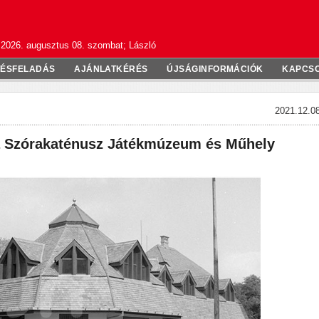
2026. augusztus 08. szombat; László
TÉSFELADÁS
AJÁNLATKÉRÉS
ÚJSÁGINFORMÁCIÓK
KAPCS
2021.12.08
 a Szórakaténusz Játékmúzeum és Műhely