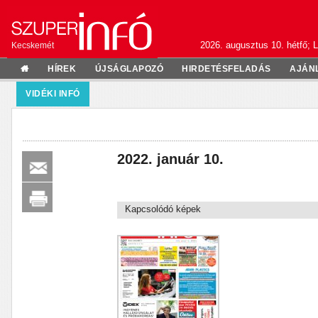
2026. augusztus 10. hétfő; L
Kecskemét
HÍREK
ÚJSÁGLAPOZÓ
HIRDETÉSFELADÁS
AJÁN
VIDÉKI INFÓ
2022. január 10.
Kapcsolódó képek