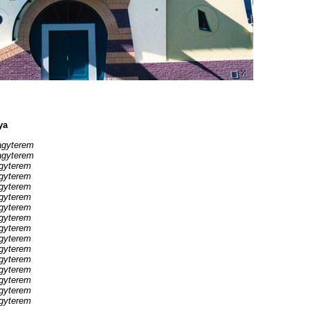
ya
gyterem
gyterem
gyterem
gyterem
gyterem
gyterem
gyterem
gyterem
gyterem
gyterem
gyterem
gyterem
gyterem
gyterem
gyterem
gyterem