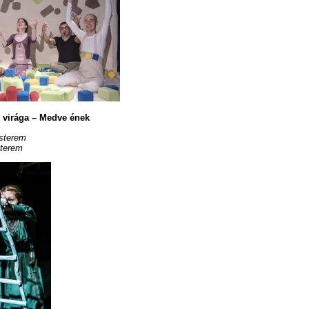
 virága – Medve ének
sterem
sterem