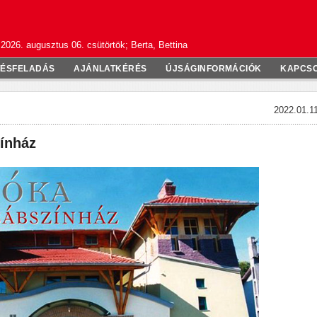
2026. augusztus 06. csütörtök; Berta, Bettina
TÉSFELADÁS
AJÁNLATKÉRÉS
ÚJSÁGINFORMÁCIÓK
KAPCS
2022.01.11
ínház