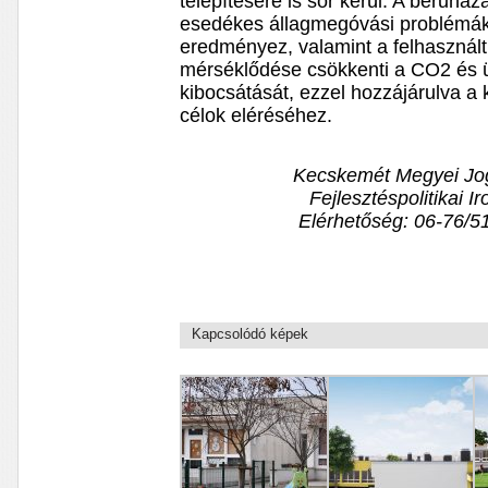
telepítésére is sor kerül. A beruhá
esedékes állagmegóvási problémák
eredményez, valamint a felhasznál
mérséklődése csökkenti a CO2 és
kibocsátását, ezzel hozzájárulva a
célok eléréséhez.
Kecskemét Megyei Jog
Fejlesztéspolitikai I
Elérhetőség: 06-76/
Kapcsolódó képek