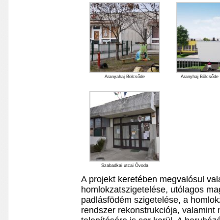
Aranyahaj Bölcsőde
Aranyhaj Bölcsőde 
Szabadkai utcai Óvoda
A projekt keretében megvalósul va
homlokzatszigetelése, utólagos mag
padlásfödém szigetelése, a homlokza
rendszer rekonstrukciója, valamin