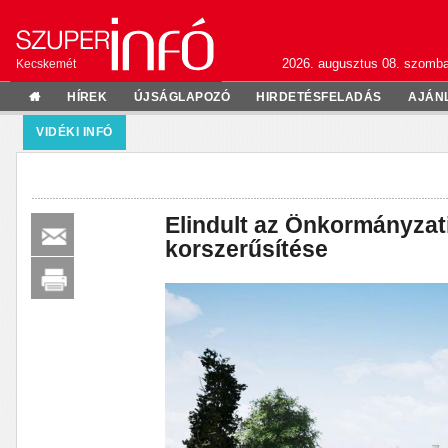
2026. augusztus 08. szomba
Kecskemét
HÍREK
ÚJSÁGLAPOZÓ
HIRDETÉSFELADÁS
AJÁN
VIDÉKI INFÓ
Elindult az Önkormányzati
korszerűsítése