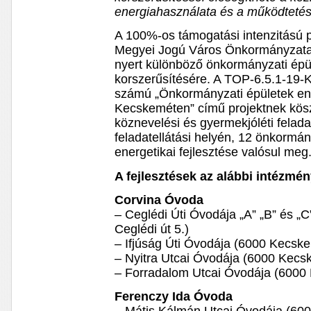
energiahasználata és a működtetés
A 100%-os támogatási intenzitású 
Megyei Jogú Város Önkormányzata 
nyert különböző önkormányzati épül
korszerűsítésére. A TOP-6.5.1-19
számú „Önkormányzati épületek ene
Kecskeméten” című projektnek kö
köznevelési és gyermekjóléti felada
feladatellátási helyén, 12 önkormán
energetikai fejlesztése valósul meg
A fejlesztések az alábbi intézmén
Corvina Óvoda
– Ceglédi Úti Óvodája „A” „B” és „
Ceglédi út 5.)
– Ifjúság Úti Óvodája (6000 Kecskem
– Nyitra Utcai Óvodája (6000 Kecsk
– Forradalom Utcai Óvodája (6000 
Ferenczy Ida Óvoda