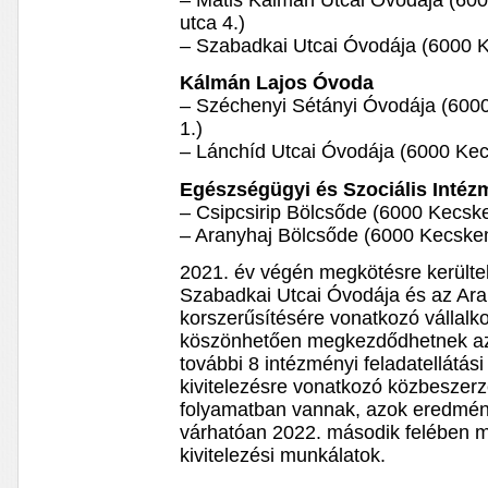
– Mátis Kálmán Utcai Óvodája (60
utca 4.)
– Szabadkai Utcai Óvodája (6000 K
Kálmán Lajos Óvoda
– Széchenyi Sétányi Óvodája (600
1.)
– Lánchíd Utcai Óvodája (6000 Kec
Egészségügyi és Szociális Inté
– Csipcsirip Bölcsőde (6000 Kecsk
– Aranyhaj Bölcsőde (6000 Kecskem
2021. év végén megkötésre került
Szabadkai Utcai Óvodája és az Ara
korszerűsítésére vonatkozó vállal
köszönhetően megkezdődhetnek az é
további 8 intézményi feladatellátá
kivitelezésre vonatkozó közbeszerzé
folyamatban vannak, azok eredmény
várhatóan 2022. második felében 
kivitelezési munkálatok.