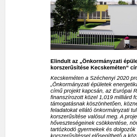
Elindult az „Önkormányzati épüle
korszerűsítése Kecskeméten” cí
Kecskeméten a Széchenyi 2020 pro
„Önkormányzati épületek energetik
című projekt kapcsán, az Európai Re
finanszírozott közel 1,019 milliárd 
támogatásnak köszönhetően, köznev
feladatokat ellátó önkormányzati t
korszerűsítése valósul meg. A proje
hőveszteségeinek csökkentése, nö
tartózkodó gyermekek és dolgozók 
korszerűsítéssel elősegíthető a k