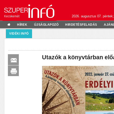
2026. augusztus 07. péntek;
Kecskemét
HÍREK
ÚJSÁGLAPOZÓ
HIRDETÉSFELADÁS
AJÁN
VIDÉKI INFÓ
Utazók a könyvtárban el