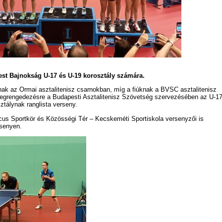
est Bajnokság U-17 és U-19 korosztály számára.
ak az Ormai asztalitenisz csarnokban, míg a fiúknak a BVSC asztalitenisz
egrengedezésre a Budapesti Asztalitenisz Szövetség szervezésében az U-17
sztálynak ranglista verseny.
us Sportkör és Közösségi Tér – Kecskeméti Sportiskola versenyzői is
rsenyen.