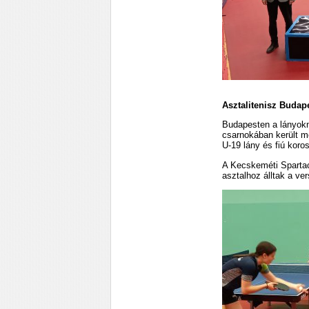
Asztalitenisz Budap
Budapesten a lányokn
csarnokában került m
U-19 lány és fiú koro
A Kecskeméti Spartac
asztalhoz álltak a ve