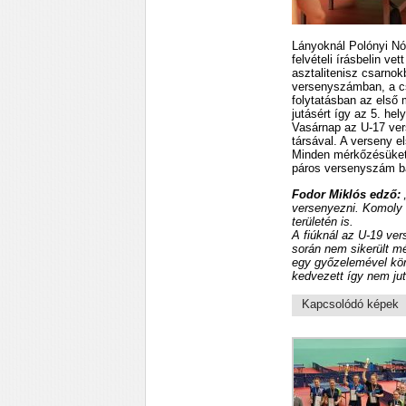
Lányoknál Polónyi Nó
felvételi írásbelin ve
asztalitenisz csarnok
versenyszámban, a cso
folytatásban az első
jutásért így az 5. hel
Vasárnap az U-17 ver
társával. A verseny e
Minden mérkőzésüket 
páros versenyszám ba
Fodor Miklós edző:
versenyezni. Komoly f
területén is.
A fiúknál az U-19 ve
során nem sikerült m
egy győzelemével körb
kedvezett így nem jut
Kapcsolódó képek