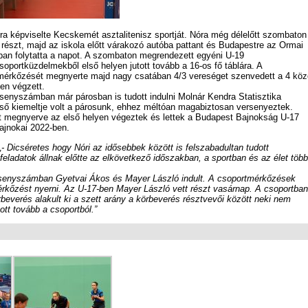
ra képviselte Kecskemét asztalitenisz sportját. Nóra még délelőtt szombaton
tt részt, majd az iskola előtt várakozó autóba pattant és Budapestre az Ormai
ban folytatta a napot. A szombaton megrendezett egyéni U-19
portküzdelmekből első helyen jutott tovább a 16-os fő táblára. A
 mérkőzését megnyerte majd nagy csatában 4/3 vereséget szenvedett a 4 köz
yen végzett.
senyszámban már párosban is tudott indulni Molnár Kendra Statisztika
lső kiemeltje volt a párosunk, ehhez méltóan magabiztosan versenyeztek.
megnyerve az első helyen végeztek és lettek a Budapest Bajnokság U-17
jnokai 2022-ben.
„- Dicséretes hogy Nóri az idősebbek között is felszabadultan tudott
eladatok állnak előtte az elkövetkező időszakban, a sportban és az élet több
rsenyszámban Gyetvai Ákos és Mayer László indult. A csoportmérkőzések
érkőzést nyerni. Az U-17-ben Mayer László vett részt vasárnap. A csoportban
everés alakult ki a szett arány a körbeverés résztvevői között neki nem
ott tovább a csoportból.”