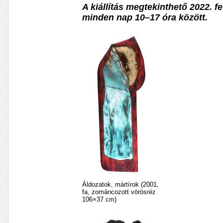
A kiállítás megtekinthető 2022. fe
minden nap 10–17 óra között.
Áldozatok, mártírok (2001,
fa, zománcozott vörösréz
106×37 cm)