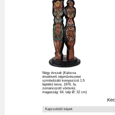
Négy évszak (Kalocsa
érsekkerti népművészetet
szimbolizáló kompozíció 1:5
léptékű terve, 1976, fa,
zománcozott vörösréz,
magasság: 64, talp Ø: 32 cm)
Kec
Kapcsolódó képek