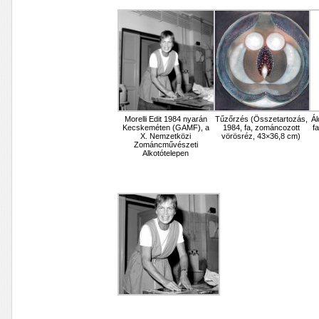
Morelli Edit 1984 nyarán
Tűzőrzés (Összetartozás,
Ál
Kecskeméten (GAMF), a
1984, fa, zománcozott
f
X. Nemzetközi
vörösréz, 43×36,8 cm)
Zománcművészeti
Alkotótelepen