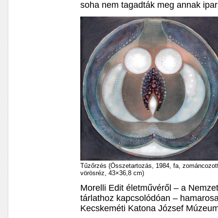
soha nem tagadták meg annak ipar
Tűzőrzés (Összetartozás, 1984, fa, zománcozot
vörösréz, 43×36,8 cm)
Morelli Edit életművéről – a Nemzeti
tárlathoz kapcsolódóan – hamarosa
Kecskeméti Katona József Múzeum