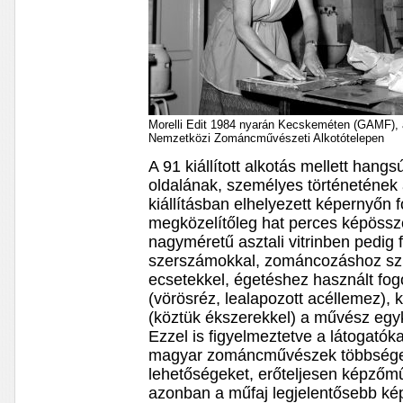
Morelli Edit 1984 nyarán Kecskeméten (GAMF), 
Nemzetközi Zománcművészeti Alkotótelepen
A 91 kiállított alkotás mellett hang
oldalának, személyes történetének 
kiállításban elhelyezett képernyőn f
megközelítőleg hat perces képössze
nagyméretű asztali vitrinben pedi
szerszámokkal, zománcozáshoz sz
ecsetekkel, égetéshez használt fog
(vörösréz, lealapozott acéllemez), k
(köztük ékszerekkel) a művész egyk
Ezzel is figyelmeztetve a látogatóka
magyar zománcművészek többsége, 
lehetőségeket, erőteljesen képzőmű
azonban a műfaj legjelentősebb képvi