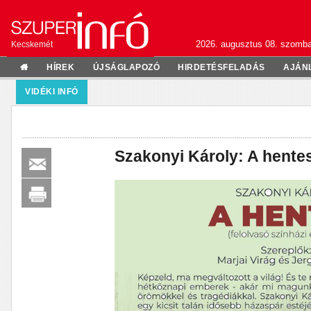
2026. augusztus 08. szomba
Kecskemét
HÍREK
ÚJSÁGLAPOZÓ
HIRDETÉSFELADÁS
AJÁN
VIDÉKI INFÓ
Szakonyi Károly: A hente