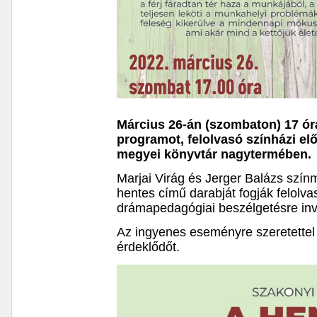
Március 26-án (szombaton) 17 ór
programot, felolvasó színházi e
megyei könyvtár nagytermében.
Marjai Virág és Jerger Balázs szí
hentes című darabját fogják felolva
drámapedagógiai beszélgetésre invi
Az ingyenes eseményre szeretette
érdeklődőt.