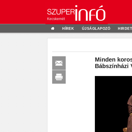
Kecskemét
HÍREK
ÚJSÁGLAPOZÓ
HIRDE
Minden koros
Bábszínházi 