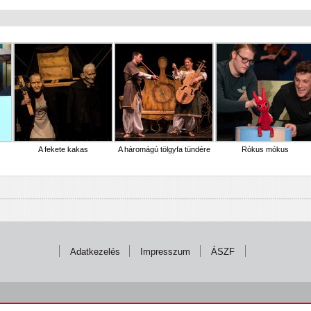
A fekete kakas
A háromágú tölgyfa tündére
Rókus mókus
Adatkezelés
Impresszum
ÁSZF