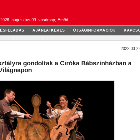
2026. augusztus 09. vasárnap; Emőd
TÉSFELADÁS
AJÁNLATKÉRÉS
ÚJSÁGINFORMÁCIÓK
KAPCS
2022.03.22
ztályra gondoltak a Ciróka Bábszínházban a
Világnapon