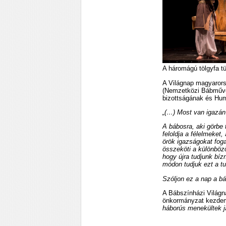
A háromágú tölgyfa t
A Világnap magyarors
(Nemzetközi Bábművé
bizottságának és Huma
„(…) Most van igazá
A bábosra, aki görbe 
feloldja a félelmeket,
örök igazságokat fog
összeköti a különböz
hogy újra tudjunk bí
módon tudjuk ezt a tu
Szóljon ez a nap a bá
A Bábszínházi Világn
önkormányzat kezdem
háborús menekültek j