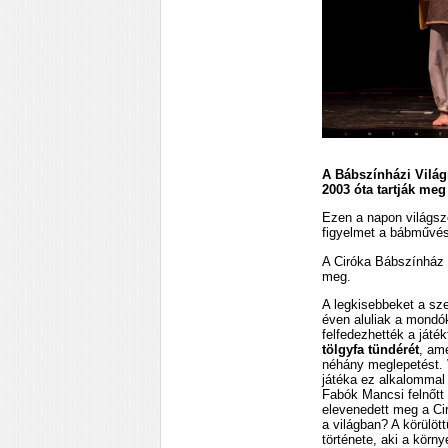
A Bábszínházi Vilá
2003 óta tartják meg
Ezen a napon világsz
figyelmet a bábművés
A Ciróka Bábszínház 
meg.
A legkisebbeket a sz
éven aluliak a mondó
felfedezhették a ját
tölgyfa
tündérét
, ame
néhány meglepetést.
játéka ez alkalommal 
Fabók Mancsi felnőtt 
elevenedett meg a Ci
a világban? A körülöt
története, aki a körn