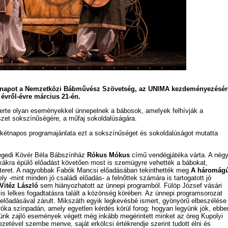
gnapot a Nemzetközi Bábművész Szövetség, az UNIMA kezdeményezésér
 évről-évre március 21-én.
erte olyan eseményekkel ünnepelnek a bábosok, amelyek felhívják a
zet sokszínűségére, a műfaj sokoldalúságára.
kétnapos programajánlata ezt a sokszínűséget és sokoldalúságot mutatta
egedi Kövér Béla Bábszínház
Rókus Mókus
című vendégjátéka várta. A nég
kákra épülő előadást követően most is szemügyre vehették a bábokat,
ékteret. A nagyobbak Fabók Mancsi előadásában tekinthették meg
A háromág
ly -mint minden jó családi előadás- a felnőttek számára is tartogatott jó
Vitéz László
sem hiányozhatott az ünnepi programból. Fülöp József vásári
is lelkes fogadtatásra talált a közönség körében. Az ünnepi programsorozat
előadásával zárult. Mikszáth egyik legkevésbé ismert, gyönyörű elbeszélése
róka színpadán, amely egyetlen kérdés körül forog: hogyan legyünk jók, ebbe
tünk zajló események végett még inkább megérintett minket az öreg Kupolyi
yezetével szembe menve, saját erkölcsi értékrendje szerint tudott élni és