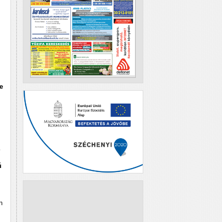
e
y
ú
n