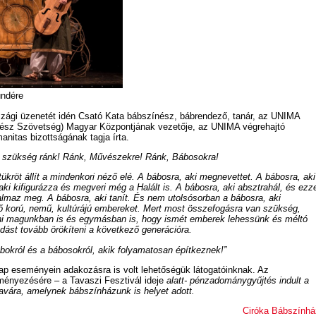
ündére
zági üzenetét idén Csató Kata bábszínész, bábrendező, tanár, az UNIMA
sz Szövetség) Magyar Központjának vezetője, az UNIMA végrehajtó
nitas bizottságának tagja írta.
n szükség ránk! Ránk, Művészekre! Ránk, Bábosokra!
tükröt állít a mindenkori néző elé. A bábosra, aki megnevettet. A bábosra, aki
 aki kifigurázza és megveri még a Halált is. A bábosra, aki absztrahál, és ezz
almaz meg. A bábosra, aki tanít. És nem utolsósorban a bábosra, aki
ő korú, nemű, kultúrájú embereket. Mert most összefogásra van szükség,
zni magunkban is és egymásban is, hogy ismét emberek lehessünk és méltó
dást tovább örökíteni a következő generációra.
bokról és a bábosokról, akik folyamatosan építkeznek!”
ap eseményein adakozásra is volt lehetőségük látogatóinknak. Az
ényezésére – a Tavaszi Fesztivál ideje
alatt- pénzadománygyűjtés indult a
avára, amelynek bábszínházunk is helyet adott.
Ciróka Bábszínhá