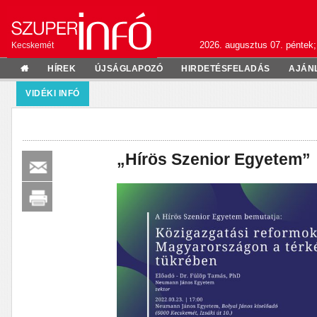
2026. augusztus 07. péntek;
Kecskemét
HÍREK
ÚJSÁGLAPOZÓ
HIRDETÉSFELADÁS
AJÁN
VIDÉKI INFÓ
„Hírös Szenior Egyetem”