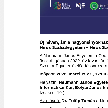
Új néven, ám a hagyományoknak 
Hírös Szabadegyetem – Hírös Sz
A Neumann János Egyetem a Cédr
összefogásban 2022. év tavaszán új
Szenior Egyetem” előadássorozatát
Időpont:
2022. március 23., 17:00 
Helyszín:
Neumann János Egyet
Informatikai Kar, Bolyai János ki
Izsáki út 10.)
Az előadó:
Dr. Fülöp Tamás
a Neu