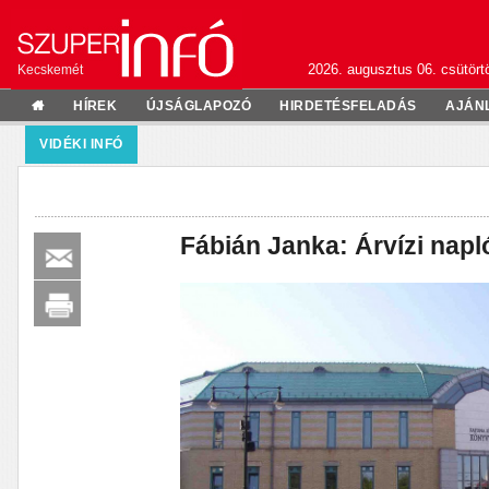
2026. augusztus 06. csütörtö
Kecskemét
HÍREK
ÚJSÁGLAPOZÓ
HIRDETÉSFELADÁS
AJÁN
VIDÉKI INFÓ
Fábián Janka: Árvízi nap