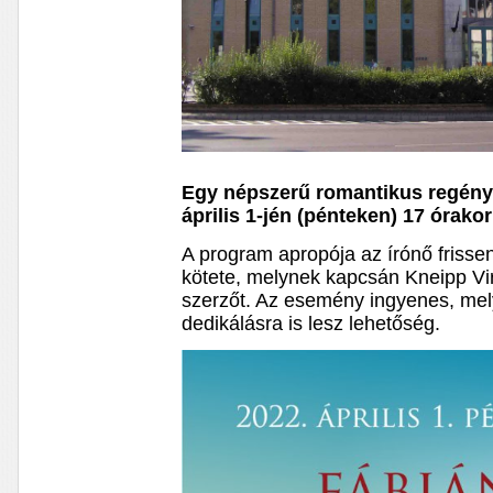
Egy népszerű romantikus regényí
április 1-jén (pénteken) 17 órak
A program apropója az írónő frisse
kötete, melynek kapcsán Kneipp Vir
szerzőt. Az esemény ingyenes, mel
dedikálásra is lesz lehetőség.