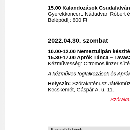
15.00 Kalandozások Csudafalvá
Gyerekkoncert: Nádudvari Róbert 
Belépődíj: 800 Ft
2022.04.30. szombat
10.00-12.00 Nemeztulipán készít
15.30-17.00 Aprók Tánca – Tavas
Kézművesség: Citromos linzer süt
A kézműves foglalkozások és Aprók 
Helyszín:
Szórakaténusz Játékmúz
Kecskemét, Gáspár A. u. 11.
Szóraka
Kapcsolódó képek