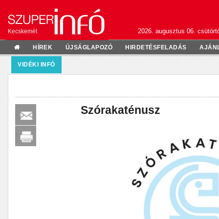
2026. augusztus 06. csütörtö
Kecskemét
HÍREK
ÚJSÁGLAPOZÓ
HIRDETÉSFELADÁS
AJÁN
VIDÉKI INFÓ
Szórakaténusz