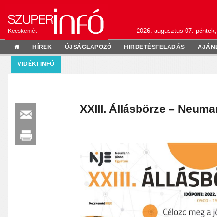
2026. augusztus 07. péntek;
Kecskemét
HÍREK
ÚJSÁGLAPOZÓ
HIRDETÉSFELADÁS
AJÁN
VIDÉKI INFÓ
XXIII. Állásbörze – Neum