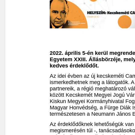
2022. április 5-én kerül megren
Egyetem XXIII. Állásbörzéje, mel
kedves érdeklődőt.
Az idei évben az új kecskeméti Cam
ismerkedhetnek meg a látogatók. A k
partnereik, a régió meghatározó váll
között Kecskemét Megyei Jogú Vá
Kiskun Megyei Kormányhivatal Fogl
Magyar Honvédség, a Fürge Diák Isk
természetesen a Neumann János E
Az érdeklődőknek lehetőségük van 
megismerésén túl -, tanácsadásoko