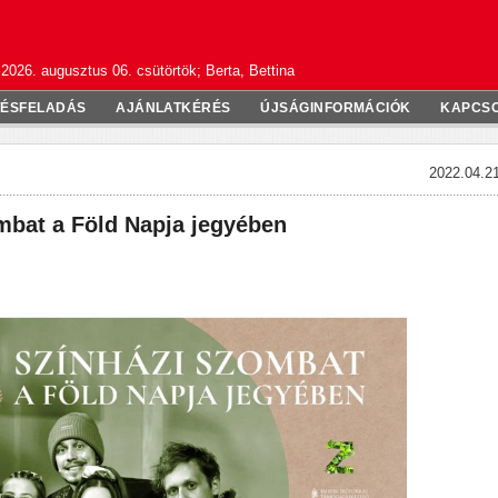
2026. augusztus 06. csütörtök; Berta, Bettina
TÉSFELADÁS
AJÁNLATKÉRÉS
ÚJSÁGINFORMÁCIÓK
KAPCS
2022.04.21
mbat a Föld Napja jegyében