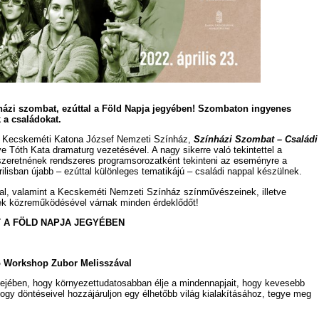
nházi szombat, ezúttal a Föld Napja jegyében! Szombaton ingyenes
 a családokat.
 a Kecskeméti Katona József Nemzeti Színház,
Színházi Szombat – Családi
Tóth Kata dramaturg vezetésével. A nagy sikerre való tekintettel a
 szeretnének rendszeres programsorozatként tekinteni az eseményre a
rilisban újabb – ezúttal különleges tematikájú – családi nappal készülnek.
l, valamint a Kecskeméti Nemzeti Színház színművészeinek, illetve
ek közreműködésével várnak minden érdeklődőt!
T A FÖLD NAPJA JEGYÉBEN
ó Workshop Zubor Melisszával
fejében, hogy környezettudatosabban élje a mindennapjait, hogy kevesebb
ogy döntéseivel hozzájáruljon egy élhetőbb világ kialakításához, tegye meg