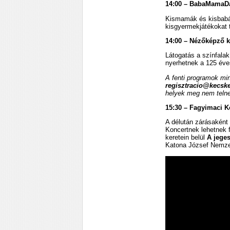
14:00 – BabaMamaD
Kismamák és kisbabá
kisgyermekjátékokat 
14:00 – Nézőképző k
Látogatás a színfala
nyerhetnek a 125 éve
A fenti programok min
regisztracio@kecsk
helyek meg nem teln
15:30 – Fagyimaci K
A délután zárásaként 
Koncertnek lehetnek f
keretein belül
A jege
Katona József Nemze