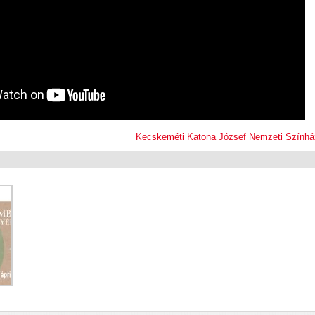
Kecskeméti Katona József Nemzeti Színhá