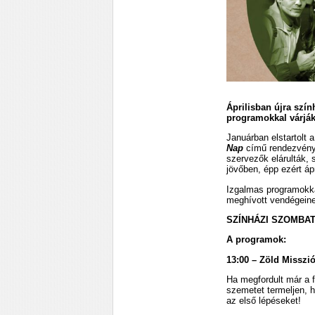
Áprilisban újra szí
programokkal várják
Januárban elstartolt
Nap
című rendezvénye 
szervezők elárulták,
jövőben, épp ezért áp
Izgalmas programokka
meghívott vendégein
SZÍNHÁZI SZOMBA
A programok:
13:00 – Zöld Misszi
Ha megfordult már a 
szemetet termeljen, h
az első lépéseket!