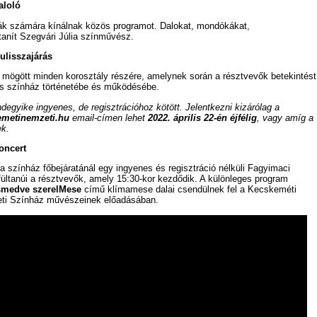
aloló
k számára kínálnak közös programot. Dalokat, mondókákat,
tanít Szegvári Júlia színművész.
ulisszajárás
k mögött minden korosztály részére, amelynek során a résztvevők betekintést
s színház történetébe és működésébe.
degyike ingyenes, de regisztrációhoz kötött. Jelentkezni kizárólag a
emetinemzeti.hu
email-címen lehet
2022. április 22-én éjfélig
, vagy amíg a
ek.
oncert
a színház főbejáratánál egy ingyenes és regisztráció nélküli Fagyimaci
ültanúi a résztvevők, amely 15:30-kor kezdődik. A különleges program
smedve szerelMese
című klímamese dalai csendülnek fel a Kecskeméti
ti Színház művészeinek előadásában.