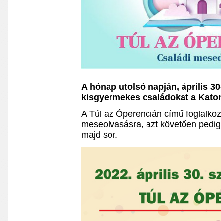
A hónap utolsó napján, április 3
kisgyermekes családokat a Kato
A Túl az Óperencián című foglalkoz
meseolvasásra, azt követően pedig e
majd sor.