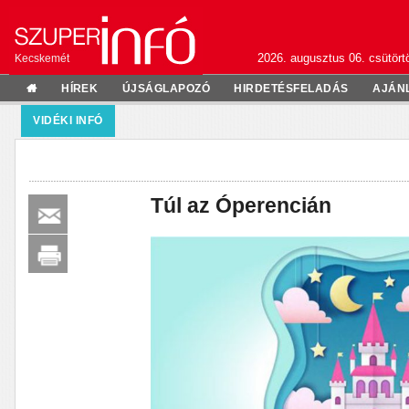
2026. augusztus 06. csütörtö
Kecskemét
HÍREK
ÚJSÁGLAPOZÓ
HIRDETÉSFELADÁS
AJÁN
VIDÉKI INFÓ
Túl az Óperencián